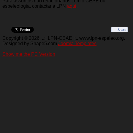
Para assuntos não relacionados com o CEAE ou
espeleologia, contactar a LPN
aqui
.
Share
Copyright © 2026. ..:: LPN-CEAE ::.. www.lpn-espeleo.org.
Designed by Shape5.com
Joomla Templates
Show me the PC Version