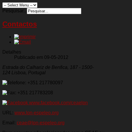
Pesquisar...
Contactos
Detalhes
Publicado em 09-05-2012
Estrada do Calhariz de Benfica, 187
-
1500-
124
Lisboa
,
Portugal
+351 217780097
+351 217783208
www.facebook.com/ceaelpn
URL:
www.lpn-espeleo.org
Email:
ceae@lpn-espeleo.org