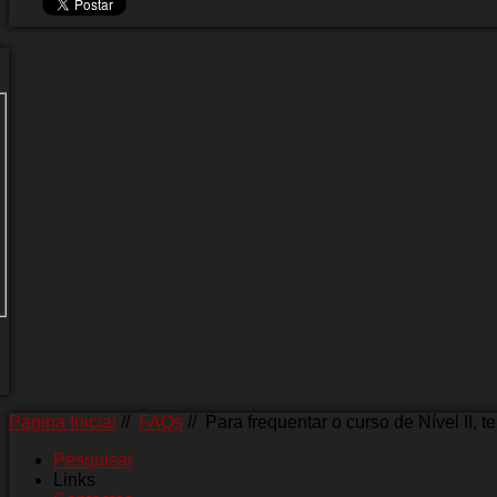
Página Inicial
//
FAQs
//
Para frequentar o curso de Nível II, t
Pesquisar
Links