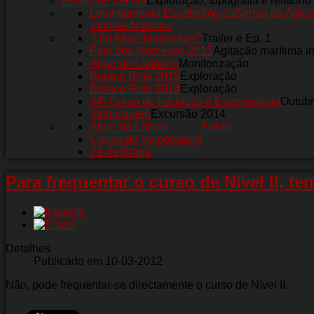
Grutas de Leceia
Exploração, topografia e relatório
Levantamento Espeleológico
Serras da Adiça
Valores Naturais
"Um Algar Improvável"
Trailer e Ep. 1
Fojo dos Morcegos 2015
Agitação marítima i
Algar do Ladoeiro
Monitorização
Buraco Roto 2015
Exploração
Buraco Roto 2014
Exploração
34º Curso de Iniciação à Espeleologia
Outub
Valporquero
Excursão 2014
Algar da Lomba
Fotos
Cueva de Valporquero
Zé de Braga
Para frequentar o curso de Nível II, te
Detalhes
Publicado em 10-03-2012
Não, pode frequentar-se directamente o curso de Nível II.