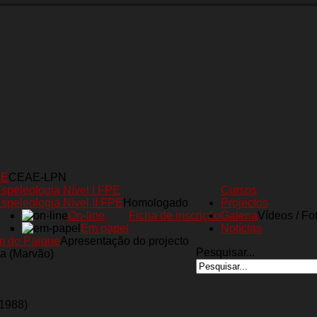
AE
CEAE-LPN
speleologia Nível I FPE
Cursos
speleologia Nível II FPE
Homologado
Projectos
On-line
Ficha de inscrição
Galeria
Vídeos / Fo
Em papel
Notícias
m do Parque
Apresentação do projecto
Pesquisar...
a (Marvão)
(1988)