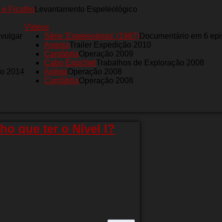
 e Ficalho
Levantamento Espeleológico
Vídeos
nvulgar
Série 'Espeleologia' (1987)
Documentário em 6 epi
Angola
Trailer Expedição 2010
Cantábria
Operação 2009
Cabo Espichel
Trabalhos de Exploração 2008
ro 2014
Ariège
Operação 2008
Cantábria
Operação 2008
nho que ter o Nível I?