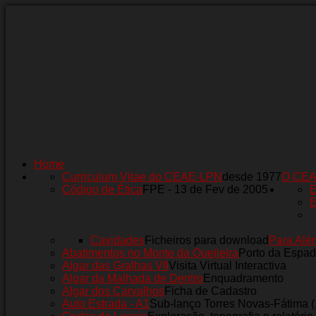
Home
Curriculum Vitae do CEAE-LPN
desde 1977
O CE
Código de Ética
FPE - 13 de Fev de 2005
E
E
Cavidades
Ficheiros para download
Para Alé
Abatimentos no Monte da Queijeira
Porto da Espad
Algar das Gralhas VII
Visita Virtual Interactiva
Algar da Malhada de Dentro
Enquadramento
Algar dos Carvalhos
Ficha de Cadastro
Auto Estrada - A1
Sub-lanço Torres Novas-Fátima 