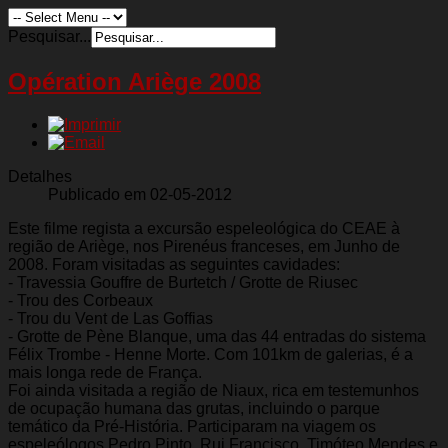
Pesquisar...
Opération Ariège 2008
Detalhes
Publicado em 02-05-2012
Este filme regista a excursão espeleológica do CEAE à
região de Ariège, nos Pirenéus franceses, em Junho de
2008. Foram visitadas as seguintes cavidades:
- Travessia Gouffre de Burtetch / Grotte de Riusec
- Trou des Corbeaux
- Trou du Vent de Las Goffias
- Grotte de Pène Blanque, uma das 44 entradas do sistema
Félix Trombe - Henne Morte. Com 101km de galerias, é a
mais longa rede de França.
Foi ainda visitada a região de Niaux, rica em testemunhos
de ocupação humana das grutas, incluindo o parque
temático da Pré-História. Participaram na viagem os
espeleólogos Pedro Pinto, Rui Francisco, Timóteo Mendes e