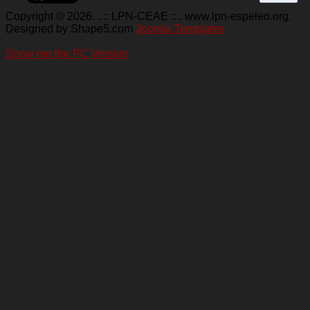
Copyright © 2026. ..:: LPN-CEAE ::.. www.lpn-espeleo.org.
Designed by Shape5.com
Joomla Templates
Show me the PC Version