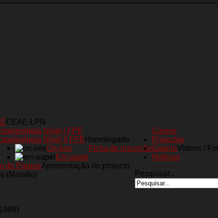
AE
CEAE-LPN
speleologia Nível I FPE
Cursos
speleologia Nível II FPE
Homologado
Projectos
On-line
Ficha de inscrição
Galeria
Vídeos / Fo
Em papel
Notícias
m do Parque
Apresentação do projecto
Pesquisar...
a (Marvão)
(1988)