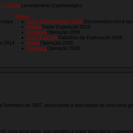
 e Ficalho
Levantamento Espeleológico
Vídeos
nvulgar
Série 'Espeleologia' (1987)
Documentário em 6 epi
Angola
Trailer Expedição 2010
Cantábria
Operação 2009
Cabo Espichel
Trabalhos de Exploração 2008
ro 2014
Ariège
Operação 2008
Cantábria
Operação 2008
 Setembro de 2007, anunciando a descoberta de uma nova gr
AE uma nova gruta, que constitui a maior descoberta espeleol