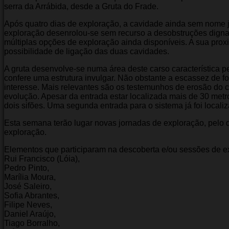
serra da Arrábida, desde a Gruta do Frade.
Após quatro dias de exploração, a cavidade ainda sem nome já 
exploração desenrolou-se sem recurso a desobstruções digna
múltiplas opções de exploração ainda disponíveis. A sua pro
possibilidade de ligação das duas cavidades.
A gruta desenvolve-se numa área deste carso característica pel
confere uma estrutura invulgar. Não obstante a escassez de 
interesse. Mais relevantes são os testemunhos de erosão do c
evolução. Apesar da entrada estar localizada mais de 30 metro
dois sifões. Uma segunda entrada para o sistema já foi local
Esta semana terão lugar novas jornadas de exploração, pelo
exploração.
Elementos que participaram na descoberta e/ou sessões de e
Rui Francisco (Lóia),
Pedro Pinto,
Marília Moura,
José Saleiro,
Sofia Abrantes,
Filipe Neves,
Daniel Araújo,
Tiago Borralho,