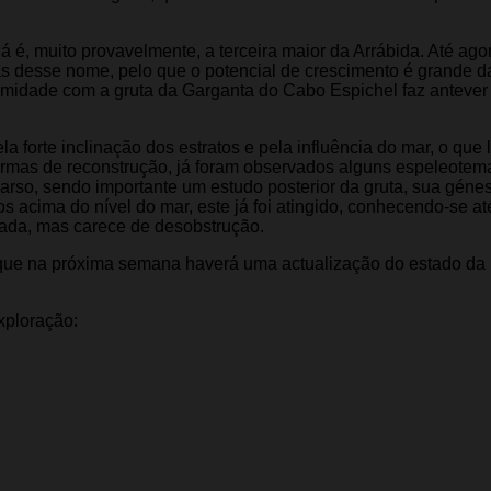
é, muito provavelmente, a terceira maior da Arrábida. Até agor
s desse nome, pelo que o potencial de crescimento é grande d
ximidade com a gruta da Garganta do Cabo Espichel faz antever
a forte inclinação dos estratos e pela influência do mar, o que 
formas de reconstrução, já foram observados alguns espeleotem
arso, sendo importante um estudo posterior da gruta, sua géne
s acima do nível do mar, este já foi atingido, conhecendo-se at
izada, mas carece de desobstrução.
 que na próxima semana haverá uma actualização do estado da
xploração: