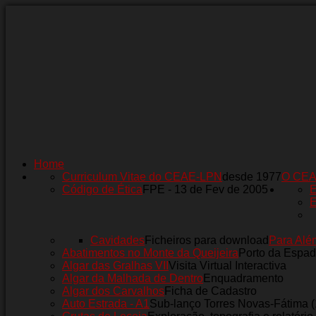
Home
Curriculum Vitae do CEAE-LPN
desde 1977
O CE
Código de Ética
FPE - 13 de Fev de 2005
E
E
Cavidades
Ficheiros para download
Para Alé
Abatimentos no Monte da Queijeira
Porto da Espad
Algar das Gralhas VII
Visita Virtual Interactiva
Algar da Malhada de Dentro
Enquadramento
Algar dos Carvalhos
Ficha de Cadastro
Auto Estrada - A1
Sub-lanço Torres Novas-Fátima 