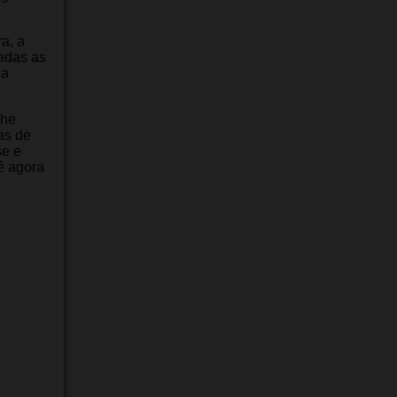
a, a
adas as
 a
lhe
as de
se e
é agora