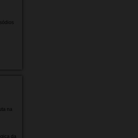
sódios
uta na
ógica da