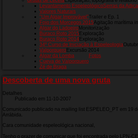
Grutas de Leceia
Exploração, topografia e relatório
Levantamento Espeleológico
Serras da Adiça
Valores Naturais
"Um Algar Improvável"
Trailer e Ep. 1
Fojo dos Morcegos 2015
Agitação marítima i
Algar do Ladoeiro
Monitorização
Buraco Roto 2015
Exploração
Buraco Roto 2014
Exploração
34º Curso de Iniciação à Espeleologia
Outub
Valporquero
Excursão 2014
Algar da Lomba
Fotos
Cueva de Valporquero
Zé de Braga
Descoberta de uma nova gruta
Detalhes
Publicado em 11-10-2007
Comunicado publicado na mailing list ESPELEO_PT em 19 de
Arrábida.
Cara comunidade espeleológica nacional,
Tenho o prazer de comunicar que foi encontrada pelo LPN-CE