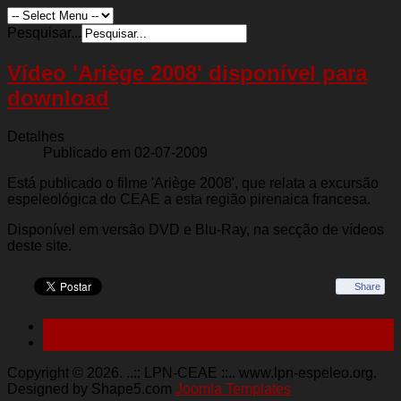
Pesquisar...
Vídeo 'Ariège 2008' disponível para
download
Detalhes
Publicado em 02-07-2009
Está publicado o filme 'Ariège 2008', que relata a excursão
espeleológica do CEAE a esta região pirenaica francesa.
Disponível em versão DVD e Blu-Ray, na secção de vídeos
deste site.
Share
< Anterior
Seguinte >
Copyright © 2026. ..:: LPN-CEAE ::.. www.lpn-espeleo.org.
Designed by Shape5.com
Joomla Templates