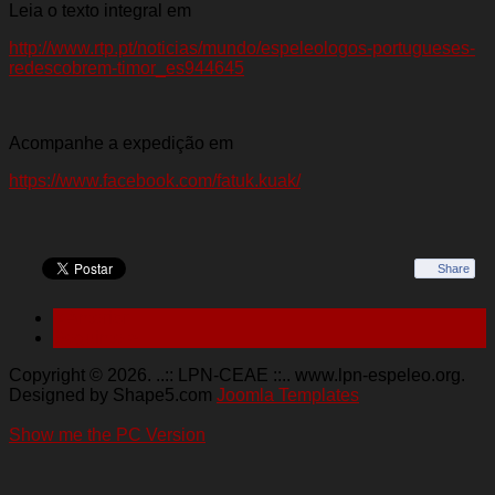
Leia o texto integral em
http://www.rtp.pt/noticias/mundo/espeleologos-portugueses-
redescobrem-timor_es944645
Acompanhe a expedição em
https://www.facebook.com/fatuk.kuak/
Share
< Anterior
Seguinte >
Copyright © 2026. ..:: LPN-CEAE ::.. www.lpn-espeleo.org.
Designed by Shape5.com
Joomla Templates
Show me the PC Version