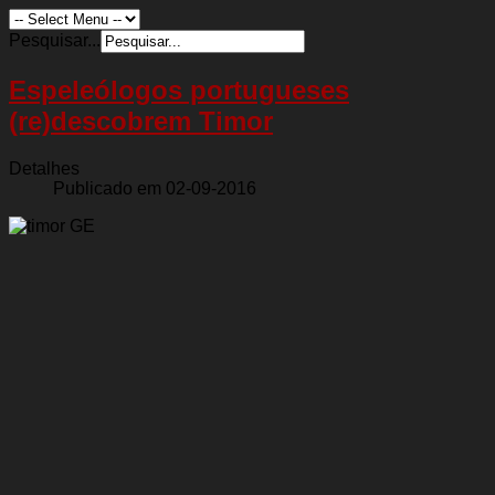
Pesquisar...
Espeleólogos portugueses
(re)descobrem Timor
Detalhes
Publicado em 02-09-2016