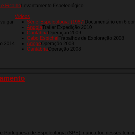
 e Ficalho
Levantamento Espeleológico
Vídeos
nvulgar
Série 'Espeleologia' (1987)
Documentário em 6 epi
Angola
Trailer Expedição 2010
Cantábria
Operação 2009
Cabo Espichel
Trabalhos de Exploração 2008
ro 2014
Ariège
Operação 2008
Cantábria
Operação 2008
ramento
e Portuguesa de Espeleologia (SPE), nunca foi, nesses tempo