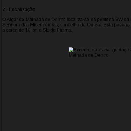
2 - Localização
O Algar da Malhada de Dentro localiza-se na periferia SW da
Senhora das Misericórdias, concelho de Ourém. Esta povoação
a cerca de 10 km a SE de Fátima.