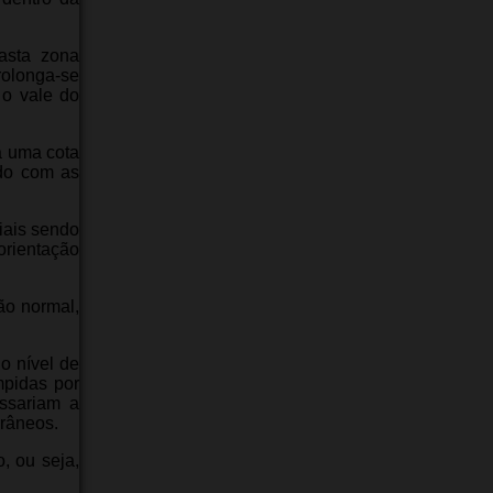
asta zona
rolonga-se
 o vale do
a uma cota
rdo com as
iais sendo
orientação
ão normal,
o nível de
mpidas por
assariam a
rrâneos.
, ou seja,