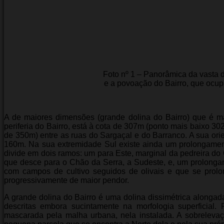
Foto nº 1 – Panorâmica da vasta d
e a povoação do Bairro, que ocup
A de maiores dimensões (grande dolina do Bairro) que é ma
periferia do Bairro, está à cota de 307m (ponto mais baixo 3
de 350m) entre as ruas do Sargaçal e do Barranco. A sua ori
160m. Na sua extremidade Sul existe ainda um prolongamen
divide em dois ramos: um para Este, marginal da pedreira do 
que desce para o Chão da Serra, a Sudeste, e, um prolongam
com campos de cultivo seguidos de olivais e que se prol
progressivamente de maior pendor.
A grande dolina do Bairro é uma dolina dissimétrica alongad
descritas embora sucintamente na morfologia superficial.
mascarada pela malha urbana, nela instalada. A sobrelev