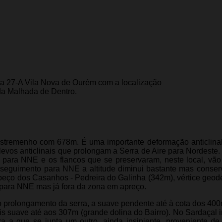
ca 27-A Vila Nova de Ourém com a localização
da Malhada de Dentro.
 Estremenho com 678m. É uma importante deformação anticlina
evos anticlinais que prolongam a Serra de Aire para Nordeste. 
o para NNE e os flancos que se preservaram, neste local, vã
No seguimento para NNE a altitude diminui bastante mas conse
eço dos Casanhos - Pedreira do Galinha (342m), vértice geodés
para NNE mas já fora da zona em apreço.
o prolongamento da serra, a suave pendente até à cota dos 400
is suave até aos 307m (grande dolina do Bairro). No Sardaçal i
 a que se junta um outro, ainda insipiente, proveniente de