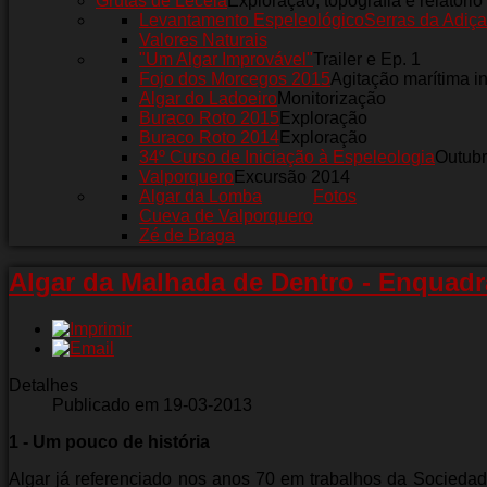
Grutas de Leceia
Exploração, topografia e relatório
Levantamento Espeleológico
Serras da Adiça
Valores Naturais
"Um Algar Improvável"
Trailer e Ep. 1
Fojo dos Morcegos 2015
Agitação marítima i
Algar do Ladoeiro
Monitorização
Buraco Roto 2015
Exploração
Buraco Roto 2014
Exploração
34º Curso de Iniciação à Espeleologia
Outub
Valporquero
Excursão 2014
Algar da Lomba
Fotos
Cueva de Valporquero
Zé de Braga
Algar da Malhada de Dentro - Enquad
Detalhes
Publicado em 19-03-2013
1 - Um pouco de história
Algar já referenciado nos anos 70 em trabalhos da Sociedad