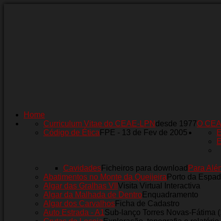
Home
Curriculum Vitae do CEAE-LPN
desde 1977
O CE
Código de Ética
FPE - 13 de Fev de 2005
E
E
Cavidades
Ficheiros para download
Para Alé
Abatimentos no Monte da Queijeira
Porto da Espad
Algar das Gralhas VII
Visita Virtual Interactiva
Algar da Malhada de Dentro
Enquadramento
Algar dos Carvalhos
Ficha de Cadastro
Auto Estrada - A1
Sub-lanço Torres Novas-Fátima 