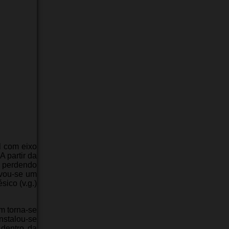
l com eixo
A partir da
o perdendo
rvou-se um
ico (v.g.)
m torna-se
nstalou-se
 dentro da