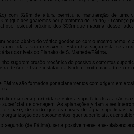
ão) com 329m de altura permitiu a manutenção de uma v
00m (que designaremos por plataforma do Bairro). O cabeço p
rochoso residual próximo dos 300m que margina, desse lado,
e um pouco abaixo do vértice geodésico com o mesmo nome, e 
ais em toda a sua envolvente. Esta observação está de aco
iária dos níveis do Planalto de S. Mamede/Fátima.
linha sugerem erosão mecânica de possíveis correntes superfic
rra de Aire. O vale instalado a Norte é muito marcado e com 
e Fátima são formados por aplanamentos com origem em eros
res.
stir uma certa proximidade entre a superfície dos calcários e 
 superficial de drenagem. As aplanações viriam a ser interro
el de base, de modo que os cursos de água superficiais p
 na organização dos escoamentos, quer superficiais, quer subte
 o segundo (de Fátima), seria possivelmente ante-plaisanciano