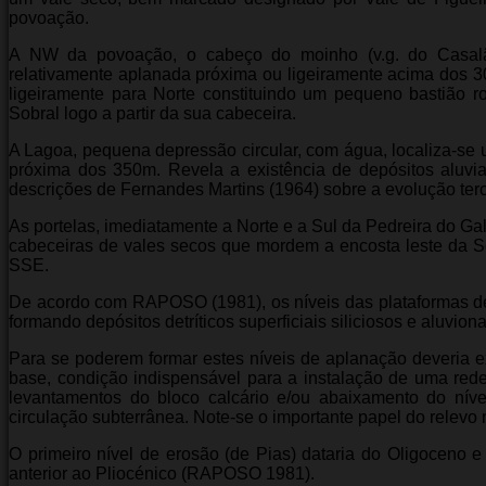
povoação.
A NW da povoação, o cabeço do moinho (v.g. do Casal
relativamente aplanada próxima ou ligeiramente acima dos 3
ligeiramente para Norte constituindo um pequeno bastião 
Sobral logo a partir da sua cabeceira.
A Lagoa, pequena depressão circular, com água, localiza-s
próxima dos 350m. Revela a existência de depósitos aluvi
descrições de Fernandes Martins (1964) sobre a evolução terc
As portelas, imediatamente a Norte e a Sul da Pedreira do Ga
cabeceiras de vales secos que mordem a encosta leste da Se
SSE.
De acordo com RAPOSO (1981), os níveis das plataformas d
formando depósitos detríticos superficiais siliciosos e aluviona
Para se poderem formar estes níveis de aplanação deveria exi
base, condição indispensável para a instalação de uma rede
levantamentos do bloco calcário e/ou abaixamento do nív
circulação subterrânea. Note-se o importante papel do relevo
O primeiro nível de erosão (de Pias) dataria do Oligoceno e
anterior ao Pliocénico (RAPOSO 1981).