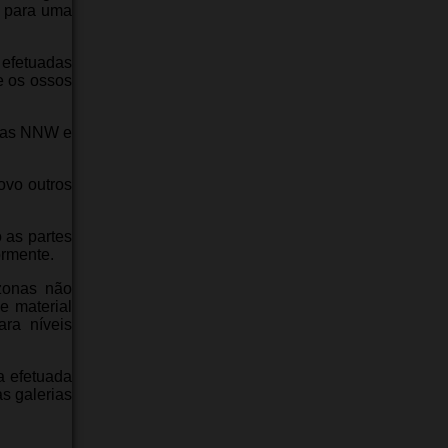
o para uma
 efetuadas
e os ossos
stas NNW e
ovo outros
 as partes
ormente.
 zonas não
e material
ra níveis
a efetuada
s galerias