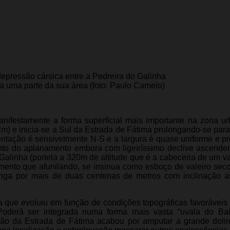
epressão cársica entre a Pedreira do Galinha
a uma parte da sua área (foto: Paulo Camelo)
nifestamente a forma superficial mais importante na zona u
02m) e inicia-se a Sul da Estrada de Fátima prolongando-se para
entação é sensivelmente N-S e a largura é quase uniforme e p
to do aplanamento embora com ligeiríssimo declive ascende
Galinha (portela a 320m de altitude que é a cabeceira de um va
ento que afunilando, se insinua como esboço de valeiro seco
onga por mais de duas centenas de metros com inclinação 
a que evoluiu em função de condições topográficas favoráveis
 Poderá ser integrada numa forma mais vasta “uvala do Bai
ação da Estrada de Fátima acabou por amputar a grande dol