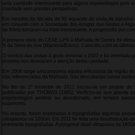
uma cavidade interessante para alguns espeleólogos pois s
cavidade sem grandes perspetivas.
Em meados da década de 80 aquando da visita de trabalho d
em conjunto com a Sociedade dos Amigos das Grutas e Algare
de felino tornaram-na mais interessante. A progressão por cord
A primeira visita do CEAE-LPN à Malhada de Dentro foi efe
N da Serra de Aire (Maxieira/Bairro). Coincidiu com as últimas
O reinício das visitas à gruta remonta a 2003 e foi orientad
projetos nos desviaram a atenção desta cavidade.
Em 2008 surge uma pequena equipa entusiasta da região do
não referenciadas da Malhada. São descobertas novas continu
No fim do 1º trimestre de 2011 iniciou-se um projeto de
publicadas por THOMAS (1985). Verificou-se que grande par
espeleológico perdido ou abandonado, em tempos pass
superiores.
No entanto, foram exploradas e topografadas algumas pequen
ultrapassou os 1000m. Em 2011 foi feita uma desobstrução q
entretanto topografadas. A poligonal atual ultrapassa os 1600