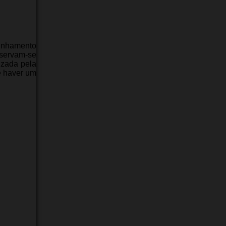
linhamento
nservam-se
izada pela
e haver um