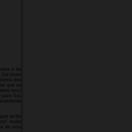
rbana e da
 Sul (mais
róxima dos
nte que se
leiro seco
 para Sul,
ascendente
 que serão
rro” muito
ina de uma