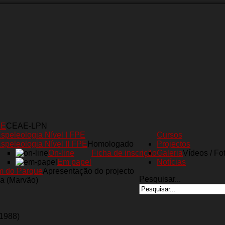
AE
CEAE-LPN
speleologia Nível I FPE
Cursos
speleologia Nível II FPE
Homologado
Projectos
On-line
Ficha de inscrição
Galeria
Vídeos / Fo
Em papel
Notícias
m do Parque
Apresentação do projecto
Pesquisar...
a (Marvão)
(1988)