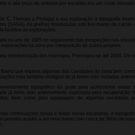
ubir o seu poço de entrada por escadas era um custo elevad
e C. Thomas a Portugal a sua exploração e topografia foram
s (SAGA). As gralhas fossilizadas sob fino manto de calcite 
a facilitou as explorações.
tuada no ano de 1985 no seguimento das prospeções nas enco
 explorações na zona por interposição de outros projetos.
a pela monitorização dos morcegos. Prolongou-se até 2004. De n
 Bairro que explora algumas das cavidades da zona bem como
ações mas também vestígios de já terem sido visitadas anteri
 levantamento topográfico da gruta para acrescentar essas
te já tinha sido anteriormente explorada pela recuperação d
ados, bem como pela equipagem de algumas escaladas pa
as continuações novas e feitas novas escaladas. A topografi
ue permitiu aceder a um novo tramo com cerca de 360m de nova
m.