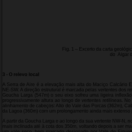
Fig. 1 – Excerto da carta geológi
do Algar 
3 - O relevo local
A Serra de Aire é a elevação mais alta do Maciço Calcário
NE-SW. A direção estrutural é marcada pelas vertentes dos rel
Goucha Larga (547m) o seu eixo sofreu uma ligeira inflexã
progressivamente altura ao longo de vertentes retilíneas. 
alinhamento de cabeços: Alto do Vale das Porcas (362m), Cab
da Lagoa (360m) com um prolongamento ainda mais extenso 
A partir da Goucha Larga e ao longo da sua vertente NW-N, n
mais inclinada até à cota dos 350m, voltando depois a ser ma
um vale seco, bem marcado designado por Vale de Figueira