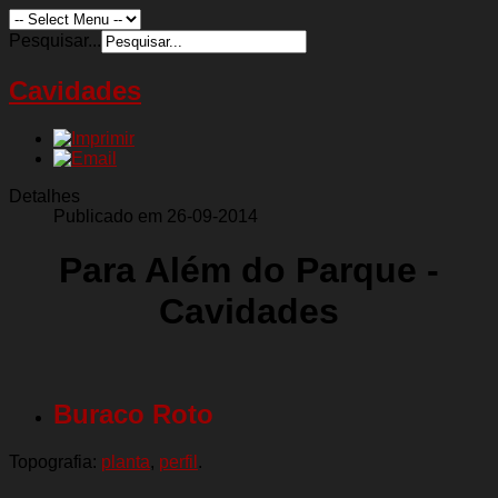
Pesquisar...
Cavidades
Detalhes
Publicado em 26-09-2014
Para Além do Parque -
Cavidades
Buraco Roto
Topografia:
planta
,
perfil
.