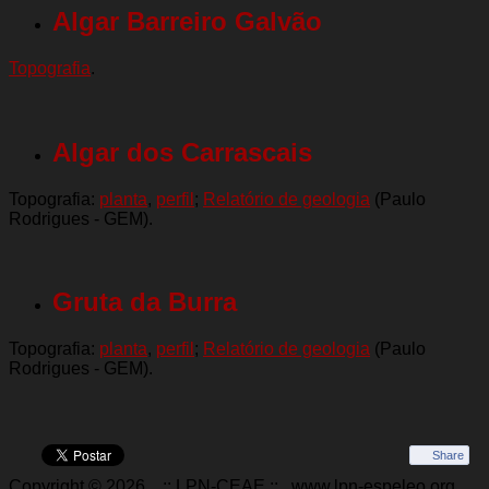
Algar Barreiro Galvão
Topografia
.
Algar dos Carrascais
Topografia:
planta
,
perfil
;
Relatório de geologia
(Paulo
Rodrigues - GEM).
Gruta da Burra
Topografia:
planta
,
perfil
;
Relatório de geologia
(Paulo
Rodrigues - GEM).
Share
Copyright © 2026. ..:: LPN-CEAE ::.. www.lpn-espeleo.org.