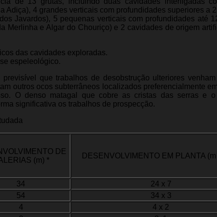
cia de 13 grutas, incluindo duas cavidades interligadas 
 Adiça), 4 grandes verticais com profundidades superiores a 2
 dos Javardos), 5 pequenas verticais com profundidades até 1
a Merlinha e Algar do Chouriço) e 2 cavidades de origem artific
icos das cavidades exploradas.
sse espeleológico.
previsível que trabalhos de desobstrução ulteriores venham 
tam outros ocos subterrâneos localizados preferencialmente e
esso. O denso matagal que cobre as cristas das serras e o
rma significativa os trabalhos de prospecção.
studada
NVOLVIMENTO DE
DESENVOLVIMENTO EM PLANTA (m x
ALERIAS (m) *
34
24 x 7
54
34 x 3
4
4 x 2