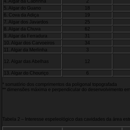
4. Algar da Cabrinha
2
5. Algar do Guano
18
6. Cova da Adiça
19
7. Algar dos Javardos
25
8. Algar da Chuva
62
9. Algar da Ferradura
31
10. Algar dos Carvoeiros
34
11. Algar da Merlinha
3
12. Algar das Abelhas
12
13. Algar do Chouriço
6
* somatório dos comprimentos da poligonal topografada
** dimensões máxima e perpendicular do desenvolvimento em
Tabela 2 – Interesse espeleológico das cavidades da área es