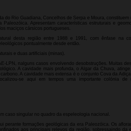
da do Rio Guadiana, Concelhos de Serpa e Moura, constituem 
 Paleozóica. Apresentam características estruturais e geomo
dos maciços cársicos portugueses.
tural desta região entre 1988 e 1991, com ênfase na c
eleológicos pontualmente desde então.
rais e duas artificiais (minas).
AE-LPN, nalguns casos envolvendo desobstruções. Muitas des
leológico. A cavidade mais profunda, o Algar da Chuva, ating
 carbono. A cavidade mais extensa é o conjunto Cova da Adiça 
ocalizou-se aqui em tempos uma importante colónia de 
um caso singular no quadro da espeleologia nacional.
qui perante formações geológicas da era Paleozóica. Os aflor
nfinados aos principais relevos da região, sobressaindo da 