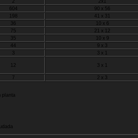
2
2x1
604
90 x 56
198
41 x 31
36
10 x 6
75
21 x 12
35
10 x 9
44
9 x 3
3
3 x 1
12
3 x 1
7
2 x 3
 planta
tudada