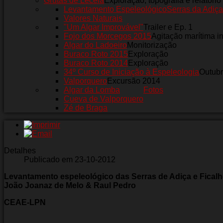
Grutas de Leceia
Exploração, topografia e relatório
Levantamento Espeleológico
Serras da Adiça
Valores Naturais
"Um Algar Improvável"
Trailer e Ep. 1
Fojo dos Morcegos 2015
Agitação marítima i
Algar do Ladoeiro
Monitorização
Buraco Roto 2015
Exploração
Buraco Roto 2014
Exploração
34º Curso de Iniciação à Espeleologia
Outub
Valporquero
Excursão 2014
Algar da Lomba
Fotos
Cueva de Valporquero
Zé de Braga
Detalhes
Publicado em 23-10-2012
Levantamento espeleológico das Serras de Adiça e Fical
João Joanaz de Melo & Raul Pedro
CEAE-LPN