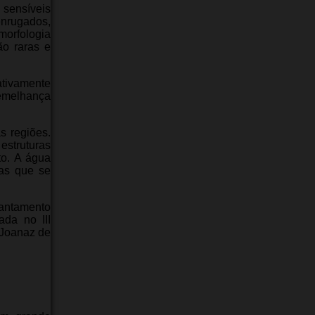
 sensíveis
enrugados,
 morfologia
ão raras e
ativamente
semelhança
s regiões.
estruturas
to. A água
ras que se
vantamento
ada no III
.Joanaz de