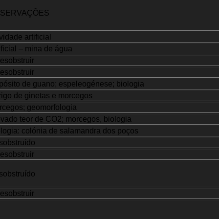
SERVAÇÕES
idade artificial
ificial – mina de água
esobstruir
esobstruir
ósito de guano; espeleogénese; biologia
igo de ginetas e morcegos
rcegos; geomorfologia
vado teor de CO2; morcegos, biologia
logia: colónia de salamandra dos poços
sobstruído
esobstruir
sobstruído
esobstruir