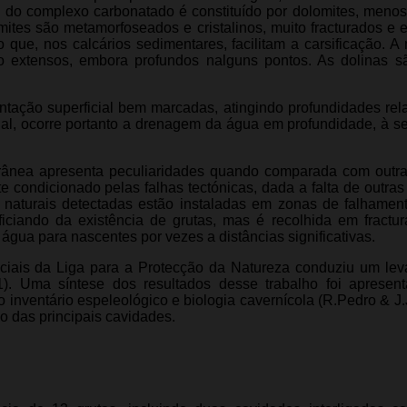
e do complexo carbonatado é constituído por dolomites, menos
omites são metamorfoseados e cristalinos, muito fracturados e 
o que, nos calcários sedimentares, facilitam a carsificação. A
co extensos, embora profundos nalguns pontos. As dolinas s
tação superficial bem marcadas, atingindo profundidades rel
cial, ocorre portanto a drenagem da água em profundidade, à 
terrânea apresenta peculiaridades quando comparada com outra
 condicionado pelas falhas tectónicas, dada a falta de outras 
 naturais detectadas estão instaladas em zonas de falhamen
ficiando da existência de grutas, mas é recolhida em fractu
gua para nascentes por vezes a distâncias significativas.
ciais da Liga para a Protecção da Natureza conduziu um le
). Uma síntese dos resultados desse trabalho foi apresent
inventário espeleológico e biologia cavernícola (R.Pedro & J
o das principais cavidades.