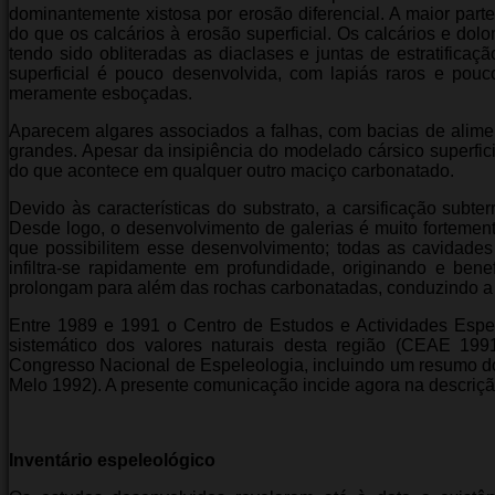
dominantemente xistosa por erosão diferencial. A maior part
do que os calcários à erosão superficial. Os calcários e dol
tendo sido obliteradas as diaclases e juntas de estratificaçã
superficial é pouco desenvolvida, com lapiás raros e pou
meramente esboçadas.
Aparecem algares associados a falhas, com bacias de alimen
grandes. Apesar da insipiência do modelado cársico superfi
do que acontece em qualquer outro maciço carbonatado.
Devido às características do substrato, a carsificação sub
Desde logo, o desenvolvimento de galerias é muito fortemente
que possibilitem esse desenvolvimento; todas as cavidades
infiltra-se rapidamente em profundidade, originando e bene
prolongam para além das rochas carbonatadas, conduzindo a á
Entre 1989 e 1991 o Centro de Estudos e Actividades Espe
sistemático dos valores naturais desta região (CEAE 1991
Congresso Nacional de Espeleologia, incluindo um resumo do 
Melo 1992). A presente comunicação incide agora na descriçã
Inventário espeleológico