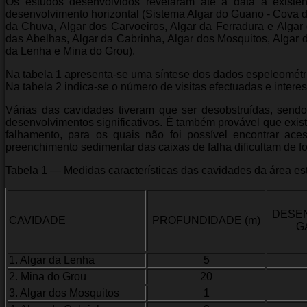
Os estudos desenvolvidos revelaram até à data a existên
desenvolvimento horizontal (Sistema Algar do Guano - Cova da
da Chuva, Algar dos Carvoeiros, Algar da Ferradura e Algar
das Abelhas, Algar da Cabrinha, Algar dos Mosquitos, Algar d
da Lenha e Mina do Grou).
Na tabela 1 apresenta-se uma síntese dos dados espeleométr
Na tabela 2 indica-se o número de visitas efectuadas e intere
Várias das cavidades tiveram que ser desobstruídas, sendo 
desenvolvimentos significativos. É também provável que exis
falhamento, para os quais não foi possível encontrar ac
preenchimento sedimentar das caixas de falha dificultam de fo
Tabela 1 — Medidas características das cavidades da área e
DESE
CAVIDADE
PROFUNDIDADE (m)
G
1. Algar da Lenha
5
2. Mina do Grou
20
3. Algar dos Mosquitos
1