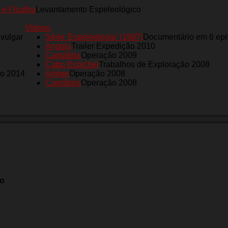
 e Ficalho
Levantamento Espeleológico
Vídeos
nvulgar
Série 'Espeleologia' (1987)
Documentário em 6 epi
Angola
Trailer Expedição 2010
Cantábria
Operação 2009
Cabo Espichel
Trabalhos de Exploração 2008
ro 2014
Ariège
Operação 2008
Cantábria
Operação 2008
ho