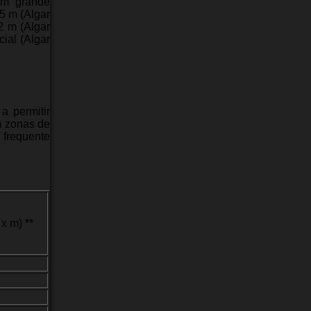
com grande
5 m (Algar
2 m (Algar
ial (Algar
a permitir
m zonas de
 frequente
 m) **