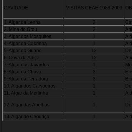
CAVIDADE
VISITAS CEAE 1988-2003
OB
1. Algar da Lenha
2
Cav
2. Mina do Grou
2
Art
3. Algar dos Mosquitos
1
A d
4. Algar da Cabrinha
1
A d
5. Algar do Guano
12
Dep
6. Cova da Adiça
12
Abr
7. Algar dos Javardos
1
Mo
8. Algar da Chuva
3
Ele
9. Algar da Ferradura
3
Bio
10. Algar dos Carvoeiros
1
De
11. Algar da Merlinha
1
A d
12. Algar das Abelhas
1
De
13. Algar do Chouriço
1
A d