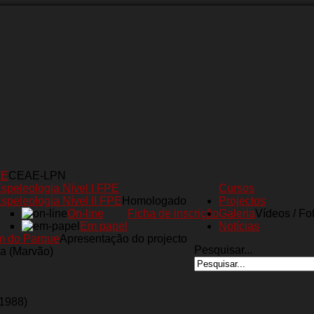
AE
CEAE-LPN
speleologia Nível I FPE
Cursos
speleologia Nível II FPE
Homologado
Projectos
On-line
Ficha de inscrição
Galeria
Vídeos / Fo
Em papel
Notícias
m do Parque
Apresentação do projecto
Pesquisar...
a (Marvão)
(1988)