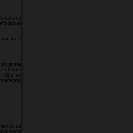
relevos de
rfológicas
omponente
tas grutas
e os 61m e
- Algar do
morcegos,
amentos de
envolvente