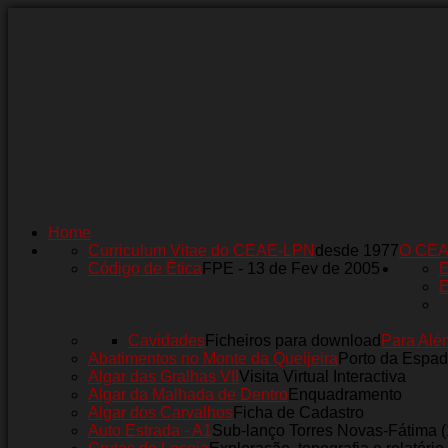
Home
Curriculum Vitae do CEAE-LPN
desde 1977
O CE
Código de Ética
FPE - 13 de Fev de 2005
E
E
Cavidades
Ficheiros para download
Para Alé
Abatimentos no Monte da Queijeira
Porto da Espad
Algar das Gralhas VII
Visita Virtual Interactiva
Algar da Malhada de Dentro
Enquadramento
Algar dos Carvalhos
Ficha de Cadastro
Auto Estrada - A1
Sub-lanço Torres Novas-Fátima 