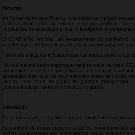
Resumo
As Serras da Adiça e Ficalho, localizadas na margem esquer
rochas carbonatadas no seio de formações xistosas, da Era
importantes no ecossistema local, e invulgares no panorama 
O CEAE-LPN realizou um levantamento do património na
espeleológica, tendo continuado a desenvolver trabalhos esp
Foram até à data identificadas treze cavidades, sendo onze natu
Na sua maioria foram exploradas pela primeira vez pelo CE
apresentam interesse significativo ao nível geo- e bioespe
apresenta como factor de risco elevados teores de dióxido de
Guano, com cerca de 800m de galerias topografadas; l
testemunhada por grandes depósitos de guano.
Introdução
As serras da Adiça e Ficalho e região envolvente constituem 
Ao contrário de outros maciços calcários, encontramo-nos a
rochas carbonatadas são relativamente pouco extensos e co