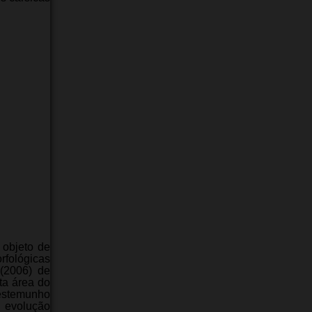
 objeto de
rfológicas
(2006) de
ta área do
testemunho
 evolução