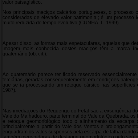
valor paisagístico.
Nos principais maciços calcários portugueses, o processo
consideradas de elevado valor patrimonial; é um processo
muito reduzida de tempo evolutivo (CUNHA, L. 1999).
Apesar disso, as formas mais espetaculares, aquelas que de
imagem mais conhecida destes maciços têm a marca indel
quaternário (ob. cit.).
Ao quaternário parece ter ficado reservado essencialment
terciárias, geradas consequentemente em condições paleoge
que se ia processando um retoque cársico nas superfícies
1987).
Nas imediações do Reguengo do Fetal são a exsurgência do 
Vale do Malhadouro, parte terminal do Vale da Quebrada, os l
e retoque geomorfológico todo o alinhamento da escarpa 
principalmente a partir do Vale dos Ventos e prolongament
enquadram os vales suspensos pela escarpa de falha dando a
também merecedoras de destaque geomorfológico pelo seu pr