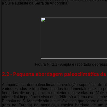
a Sul e sudeste da Serra da Andorinha.
Figura Nº 2.1 - Ampla e recortada depress
2.2 - Pequena abordagem paleoclimática da
A importância dos paleoclimas na evolução superficial de 
vários estudos e trabalhos focados fundamentalmente no per
herdadas de um paleoclima anterior observadas no Vale 
primordial importância visto que: "Não só a forma mas tamb
Planalto de S. Mamede são assimiláveis ao que ocorre em re
(raro na Europa) da morfologia cársica herdada de um p