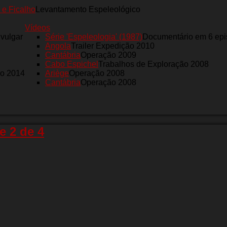
 e Ficalho
Levantamento Espeleológico
Vídeos
nvulgar
Série 'Espeleologia' (1987)
Documentário em 6 epi
Angola
Trailer Expedição 2010
Cantábria
Operação 2009
Cabo Espichel
Trabalhos de Exploração 2008
ro 2014
Ariège
Operação 2008
Cantábria
Operação 2008
e 2 de 4