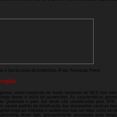
ão a Sul da serra da Andorinha. (Foto: Fernando Pires)
 região
algumas zonas marginais do bordo ocidental do MCE tem sido
íodo desde o início do quaternário. As características geomo
da Quebrada e para Sul deste são classificadas pela SPE 
ém aquele padrão de distribuição das depressões cársicas nes
giões tropicais húmidas e podem por isso ser tidas como um 
aleoclima deste tipo, provavelmente acentuada pela longa