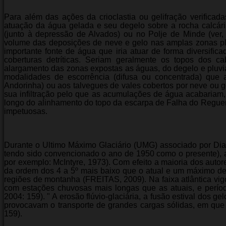
Para além das ações da crioclastia ou gelifração verificad
atuação da água gelada e seu degelo sobre a rocha calcár
(junto à depressão de Alvados) ou no Polje de Minde (ve
volume das deposições de neve e gelo nas amplas zonas pla
importante fonte de água que iria atuar de forma diversifica
coberturas detríticas. Seriam geralmente os topos dos c
alargamento das zonas expostas as águas, do degelo e pluviai
modalidades de escorrência (difusa ou concentrada) que a
Andorinha) ou aos talvegues de vales cobertos por neve ou gel
sua infiltração pelo que as acumulações de água acabariam, 
longo do alinhamento do topo da escarpa de Falha do Regueng
impetuosas.
Durante o Ultimo Máximo Glaciário (UMG) associado por Dias
tendo sido convencionado o ano de 1950 como o presente), a fr
por exemplo: McIntyre, 1973). Com efeito a maioria dos aut
da ordem dos 4 a 5º mais baixo que o atual e um máximo de
regiões de montanha (FREITAS, 2009). Na faixa atlântica vigo
com estações chuvosas mais longas que as atuais, e perío
2004: 159). " A erosão flúvio-glaciária, a fusão estival dos g
provocavam o transporte de grandes cargas sólidas, em que 
159).