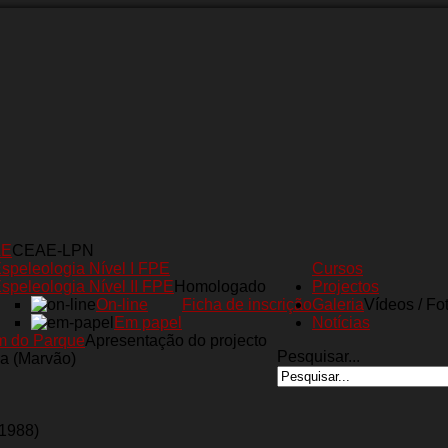
AE
CEAE-LPN
speleologia Nível I FPE
Cursos
speleologia Nível II FPE
Homologado
Projectos
On-line
Ficha de inscrição
Galeria
Vídeos / Fo
Em papel
Notícias
m do Parque
Apresentação do projecto
Pesquisar...
a (Marvão)
(1988)