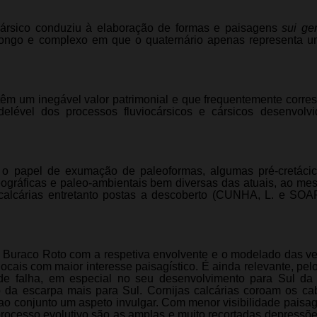
 cársico conduziu à elaboração de formas e paisagens
sui ge
 longo e complexo em que o quaternário apenas representa 
têm um inegável valor patrimonial e que frequentemente corr
ével dos processos fluviocársicos e cársicos desenvolvi
e o papel de exumação de paleoformas, algumas pré-cretácic
ográficas e paleo-ambientais bem diversas das atuais, ao m
 calcárias entretanto postas a descoberto (CUNHA, L. e SOA
Buraco Roto com a respetiva envolvente e o modelado das ve
ocais com maior interesse paisagístico. É ainda relevante, pelo
de falha, em especial no seu desenvolvimento para Sul da
o da escarpa mais para Sul. Cornijas calcárias coroam os c
o conjunto um aspeto invulgar. Com menor visibilidade paisag
ocesso evolutivo são as amplas e muito recortadas depressõe