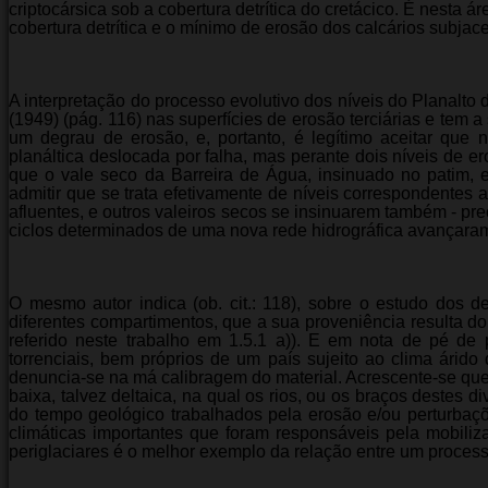
criptocársica sob a cobertura detrítica do cretácico. É nest
cobertura detrítica e o mínimo de erosão dos calcários subjacen
A interpretação do processo evolutivo dos níveis do Planal
(1949) (pág. 116) nas superfícies de erosão terciárias e tem a
um degrau de erosão, e, portanto, é legítimo aceitar qu
planáltica deslocada por falha, mas perante dois níveis de e
que o vale seco da Barreira de Água, insinuado no patim, e
admitir que se trata efetivamente de níveis correspondentes 
afluentes, e outros valeiros secos se insinuarem também - prec
ciclos determinados de uma nova rede hidrográfica avançaram 
O mesmo autor indica (ob. cit.: 118), sobre o estudo dos d
diferentes compartimentos, que a sua proveniência resulta do 
referido neste trabalho em 1.5.1 a)). E em nota de pé de p
torrenciais, bem próprios de um país sujeito ao clima árido 
denuncia-se na má calibragem do material. Acrescente-se qu
baixa, talvez deltaica, na qual os rios, ou os braços destes 
do tempo geológico trabalhados pela erosão e/ou perturbaç
climáticas importantes que foram responsáveis pela mobiliz
periglaciares é o melhor exemplo da relação entre um process