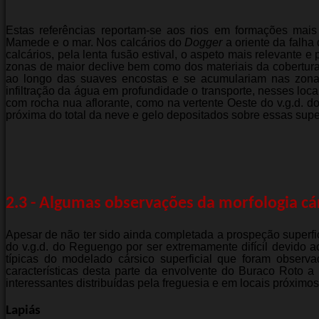
Estas referências reportam-se aos rios em formações mais
Mamede e o mar. Nos calcários do
Dogger
a oriente da falh
calcários, pela lenta fusão estival, o aspeto mais relevante
zonas de maior declive bem como dos materiais da cobertura 
ao longo das suaves encostas e se acumulariam nas zonas
infiltração da água em profundidade o transporte, nesses loc
com rocha nua aflorante, como na vertente Oeste do v.g.d. do
próxima do total da neve e gelo depositados sobre essas supe
2.3 - Algumas observações da morfologia cár
Apesar de não ter sido ainda completada a prospeção superfic
do v.g.d. do Reguengo por ser extremamente difícil devido 
típicas do modelado cársico superficial que foram obser
características desta parte da envolvente do Buraco Roto 
interessantes distribuídas pela freguesia e em locais próximos
Lapiás