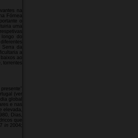
evantes na
 na Fórnea
ortante o
tuiria uma
respetivas
 longo do
diferentes
a Serra da
icultaria a
 baixos ao
 torrentes
 presente"
rtugal (ver
dia global
ares e nas
e elevada,
980, Dias,
ídricos que
87
in
2004;