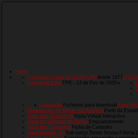
Home
Curriculum Vitae do CEAE-LPN
desde 1977
O CE
Código de Ética
FPE - 13 de Fev de 2005
E
E
Cavidades
Ficheiros para download
Para Alé
Abatimentos no Monte da Queijeira
Porto da Espad
Algar das Gralhas VII
Visita Virtual Interactiva
Algar da Malhada de Dentro
Enquadramento
Algar dos Carvalhos
Ficha de Cadastro
Auto Estrada - A1
Sub-lanço Torres Novas-Fátima 