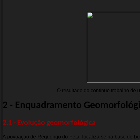
O resultado do contínuo trabalho de 
2 - Enquadramento Geomorfológ
2.1 - Evolução geomorfológica
A povoação de Reguengo do Fetal localiza-se na base do bo