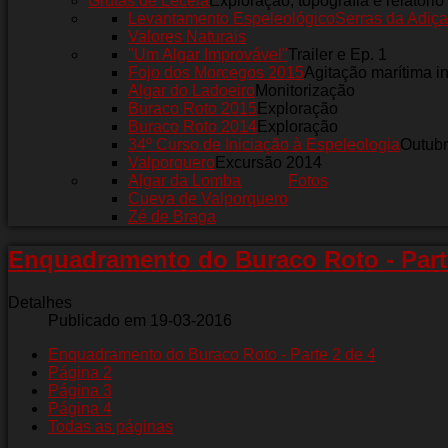
Grutas de Leceia
Exploração, topografia e relatório
Levantamento Espeleológico
Serras da Adiça
Valores Naturais
"Um Algar Improvável"
Trailer e Ep. 1
Fojo dos Morcegos 2015
Agitação marítima i
Algar do Ladoeiro
Monitorização
Buraco Roto 2015
Exploração
Buraco Roto 2014
Exploração
34º Curso de Iniciação à Espeleologia
Outub
Valporquero
Excursão 2014
Algar da Lomba
Fotos
Cueva de Valporquero
Zé de Braga
Enquadramento do Buraco Roto - Part
Detalhes
Publicado em 19-03-2016
Enquadramento do Buraco Roto - Parte 2 de 4
Página 2
Página 3
Página 4
Todas as páginas