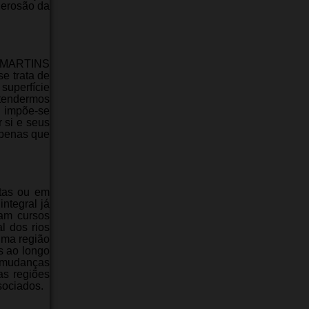
 erosão da
r MARTINS
se trata de
uperfície
atendermos
, impõe-se
 si e seus
 apenas que
stas ou em
integral já
ram cursos
l dos rios
uma região
es ao longo
e mudanças
as regiões
sociados.