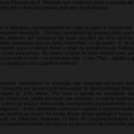
a área do Planalto de S. Mamede que o balanço entre o máximo de
tes foi o ideal para revelar este tipo de morfologia".
to de S. Mamede, nomeadamente no nível do
patim
é incluído po
 seguinte descrição: "Ora tais características provam antes que 
e não estamos em presença de duas secções de uma mesma s
rosão, separados por um outro intermédio - o do
patim
-. E se 
stende para o interior deste o nível da plataforma de Fátima
a ciclos sucessivos. Já, porém, o facto de esse mesmo vale, por
ariamente é certo - no nível mais alto - o
das Pias
-, significa
a destroçar uma superfície anterior".
epósitos correlativos da evolução das vertentes ao longo de
transporte por águas correntes vindas do Maciço Antigo (texto 
ágina (p. 119) refere: "Por certo o agente do transporte fo
do Oligoceno, idade provável das aluviões; o regime torrencia
e a área do Maciço devia então corresponder provavelmente a 
divagavam.". Estes depósitos estiveram sujeitos a transformaçõ
ões tectónicas locais. Ao longo desse tempo geológico houv
ação de diferentes materiais. O ritmo de congelação/degelo n
o fundamentalmente climático e os processos de crioclastia as