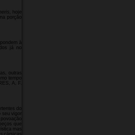
neris
, hoje
uma porção
espondem à
dos já no
as, outras
esmo tempo
RES, A. F.
rtentes do
 seu vigor
 povoação
abeços que
ística mas
s cársicas