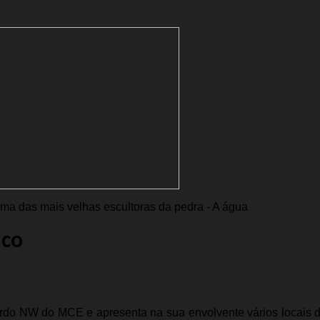
uma das mais velhas escultoras da pedra - A água
ico
rdo NW do MCE e apresenta na sua envolvente vários locais 