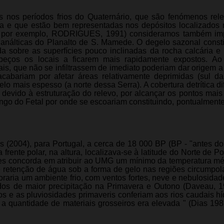
as nos períodos frios do Quaternário, que são fenómenos rel
ia e que estão bem representadas nos depósitos localizados
r, por exemplo, RODRIGUES, 1991) consideramos também imp
nálticas do Planalto de S. Mamede. O degelo sazonal consti
da sobre as superfícies pouco inclinadas da rocha calcária e 
abeços os locais a ficarem mais rapidamente expostos. Ao
s, que não se infiltrassem de imediato poderiam dar origem a 
cabariam por afetar áreas relativamente deprimidas (sul d
o mais espesso (a norte dessa Serra). A cobertura detrítica dif
devido à estruturação do relevo, por alcançar os pontos mais
o do Fetal por onde se escoariam constituindo, pontualmente,
 (2004), para Portugal, a cerca de 18 000 BP (BP - "antes do
ente polar, na altura, localizava-se à latitude do Norte de Po
ores concorda em atribuir ao UMG um mínimo da temperatura mé
 retenção de água sob a forma de gelo nas regiões circumpol
raria um ambiente frio, com ventos fortes, neve e nebulosidad
dos de maior precipitação na Primavera e Outono (Daveau, 1
elos e as pluviosidades primaveris conferiam aos rios caudais h
a quantidade de materiais grosseiros era elevada " (Dias 19