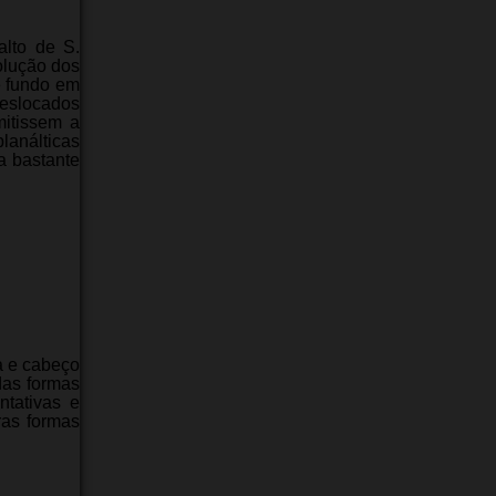
alto de S.
olução dos
e fundo em
deslocados
itissem a
lanálticas
a bastante
a e cabeço
das formas
ntativas e
ras formas