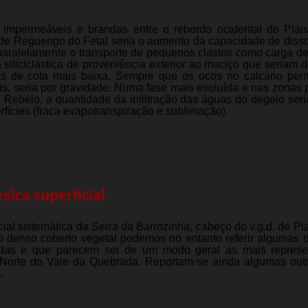
 impermeáveis e brandas entre o rebordo ocidental do Plan
a de Reguengo do Fetal seria o aumento da capacidade de diss
 e paralelamente o transporte de pequenos clastos como carga d
siliciclástica de proveniência exterior ao maciço que seriam 
 de cota mais baixa. Sempre que os ocos no calcário perm
ais, seria por gravidade. Numa fase mais evoluída e nas zonas p
 Rebelo, a quantidade da infiltração das águas do degelo seri
rfícies (fraca evapotranspiração e sublimação).
sica superficial
ial sistemática da Serra da Barrozinha, cabeço do v.g.d. de Pi
ao denso coberto vegetal podemos no entanto referir algumas 
vadas e que parecem ser de um modo geral as mais represe
a Norte do Vale da Quebrada. Reportam-se ainda algumas out
.