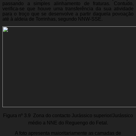
passando a simples alinhamento de fraturas. Contudo,
verifica-se que houve uma transferência da sua atividade
para o troço que se desenvolve a partir daquela povoação
até à aldeia de Torrinhas, segundo NNW-SSE.
Figura nº 3.9  Zona do contacto Jurássico superior/Jurássico
médio a NNE do Reguengo do Fetal.
A foto apresenta maioritariamente as camadas de