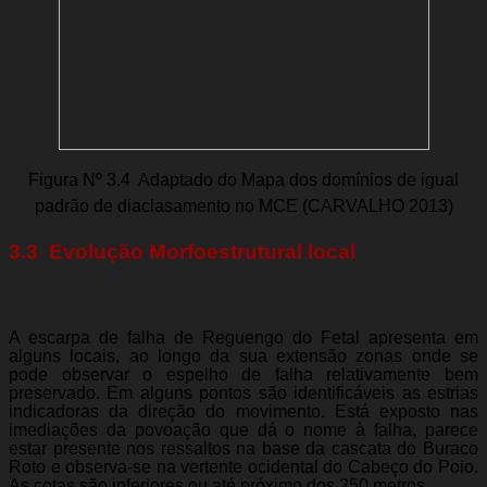
Figura Nº 3.4  Adaptado do Mapa dos domínios de igual
padrão de diaclasamento no MCE (CARVALHO 2013)
3.3  Evolução Morfoestrutural local
A escarpa de falha de Reguengo do Fetal apresenta em
alguns locais, ao longo da sua extensão zonas onde se
pode observar o espelho de falha relativamente bem
preservado. Em alguns pontos são identificáveis as estrias
indicadoras da direção do movimento. Está exposto nas
imediações da povoação que dá o nome à falha, parece
estar presente nos ressaltos na base da cascata do Buraco
Roto e observa-se na vertente ocidental do Cabeço do Poio.
As cotas são inferiores ou até próximo dos 250 metros.