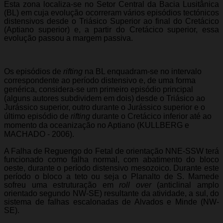
Esta zona localiza-se no Setor Central da Bacia Lusitânica
(BL) em cuja evolução ocorreram vários episódios tectónicos
distensivos desde o Triásico Superior ao final do Cretácico
(Aptiano superior) e, a partir do Cretácico superior, essa
evolução passou a margem passiva.
Os episódios de
rifting
na BL enquadram-se no intervalo
correspondente ao período distensivo e, de uma forma
genérica, considera-se um primeiro episódio principal
(alguns autores subdividem em dois) desde o Triásico ao
Jurássico superior, outro durante o Jurássico superior e o
último episódio de
rifting
durante o Cretácico inferior até ao
momento da oceanização no Aptiano (KULLBERG e
MACHADO - 2006).
A Falha de Reguengo do Fetal de orientação NNE-SSW terá
funcionado como falha normal, com abatimento do bloco
oeste, durante o período distensivo mesozoico. Durante este
período o bloco a teto ou seja o Planalto de S. Mamede
sofreu uma estruturação em
roll over
(anticlinal amplo
orientado segundo NW-SE) resultante da atividade, a sul, do
sistema de falhas escalonadas de Alvados e Minde (NW-
SE).