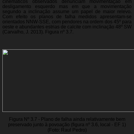
cinemáticos observados denunciam movimentação em
desligamento esquerdo mas em que a movimentação
segundo a inclinação assume um papel de maior relevo.
Com efeito os planos de falha medidos apresentam-se
orientados NNW-SSE, com pendores na ordem dos 45º para
oeste e abundantes estrias de calcite com inclinação 48º SW
(Carvalho, J. 2013). Figura nº 3.7.
Figura Nº 3.7 - Plano de falha ainda relativamente bem
preservado junto à povoação (figura nº 3.6, local - EF 1)
(Foto: Raul Pedro)