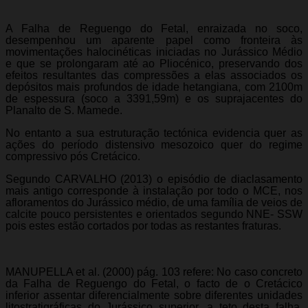
A Falha de Reguengo do Fetal, enraizada no soco,
desempenhou um aparente papel como fronteira às
movimentações halocinéticas iniciadas no Jurássico Médio
e que se prolongaram até ao Pliocénico, preservando dos
efeitos resultantes das compressões a elas associados os
depósitos mais profundos de idade hetangiana, com 2100m
de espessura (soco a 3391,59m) e os suprajacentes do
Planalto de S. Mamede.
No entanto a sua estruturação tectónica evidencia quer as
ações do período distensivo mesozoico quer do regime
compressivo pós Cretácico.
Segundo CARVALHO (2013) o episódio de diaclasamento
mais antigo corresponde à instalação por todo o MCE, nos
afloramentos do Jurássico médio, de uma família de veios de
calcite pouco persistentes e orientados segundo NNE- SSW
pois estes estão cortados por todas as restantes fraturas.
MANUPELLA et al. (2000) pág. 103 refere: No caso concreto
da Falha de Reguengo do Fetal, o facto de o Cretácico
inferior assentar diferencialmente sobre diferentes unidades
litostratigráficas do Jurássico superior, a teto desta falha,