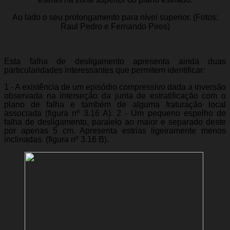
Ao lado o seu prolongamento para nível superior. (Fotos:
Raul Pedro e Fernando Pires)
Esta falha de desligamento apresenta ainda duas
particularidades interessantes que permitem identificar:
1 - A existência de um episódio compressivo dada a inversão
observada na interseção da junta de estratificação com o
plano de falha e também de alguma fraturação local
associada (figura nº 3.16 A). 2 - Um pequeno espelho de
falha de desligamento, paralelo ao maior e separado deste
por apenas 5 cm. Apresenta estrias ligeiramente menos
inclinadas. (figura nº 3.16 B).