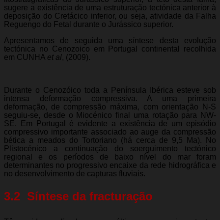
sugere a existência de uma estruturação tectónica anterior à
deposição do Cretácico inferior, ou seja, atividade da Falha
Reguengo do Fetal durante o Jurássico superior.
Apresentamos de seguida uma síntese desta evolução
tectónica no Cenozoico em Portugal continental recolhida
em CUNHA
et al
, (2009).
Durante o Cenozóico toda a Península Ibérica esteve sob
intensa deformação compressiva. A uma primeira
deformação, de compressão máxima, com orientação N-S
seguiu-se, desde o Miocénico final uma rotação para NW-
SE. Em Portugal é evidente a existência de um episódio
compressivo importante associado ao auge da compressão
bética a meados do Tortoriano (há cerca de 9,5 Ma). No
Plistocénico a continuação do soerguimento tectónico
regional e os períodos de baixo nível do mar foram
determinantes no progressivo encaixe da rede hidrográfica e
no desenvolvimento de capturas fluviais.
3.2  Síntese da fracturação