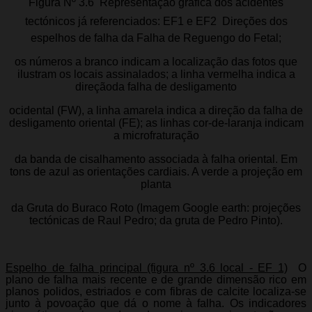
Figura Nº 3.6  Representação gráfica dos acidentes
tectónicos já referenciados: EF1 e EF2  Direções dos
espelhos de falha da Falha de Reguengo do Fetal;
os números a branco indicam a localização das fotos que
ilustram os locais assinalados; a linha vermelha indica a
direçãoda falha de desligamento
ocidental (FW), a linha amarela indica a direção da falha de
desligamento oriental (FE); as linhas cor-de-laranja indicam
a microfraturação
da banda de cisalhamento associada à falha oriental. Em
tons de azul as orientações cardiais. A verde a projeção em
planta
da Gruta do Buraco Roto (Imagem Google earth: projeções
tectónicas de Raul Pedro; da gruta de Pedro Pinto).
Espelho de falha principal (figura nº 3.6 local - EF 1)
 O
plano de falha mais recente e de grande dimensão rico em
planos polidos, estriados e com fibras de calcite localiza-se
junto à povoação que dá o nome à falha. Os indicadores