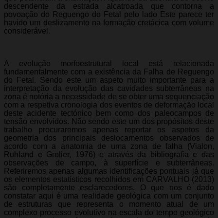
descendente da estrada alcatroada que contorna a
povoação do Reguengo do Fetal pelo lado Este parece ter
havido um deslizamento na formação cretácica com volume
considerável.
A evolução morfoestrutural local está relacionada
fundamentalmente com a existência da Falha de Reguengo
do Fetal. Sendo este um aspeto muito importante para a
interpretação da evolução das cavidades subterrâneas na
zona é notória a necessidade de se obter uma sequenciação
com a respetiva cronologia dos eventos de deformação local
deste acidente tectónico bem como dos paleocampos de
tensão envolvidos. Não sendo este um dos propósitos deste
trabalho procuraremos apenas reportar os aspetos da
geometria dos principais deslocamentos observados de
acordo com a anatomia de uma zona de falha (Vialon,
Ruhland e Grolier, 1976) e através da bibliografia e das
observações de campo, à superfície e subterrâneas.
Referiremos apenas algumas identificações pontuais já que
os elementos estatísticos recolhidos em CARVALHO (2013)
são completamente esclarecedores. O que nos é dado
constatar aqui é uma realidade geológica com um conjunto
de estruturas que representa o momento atual de um
complexo processo evolutivo na escala do tempo geológico