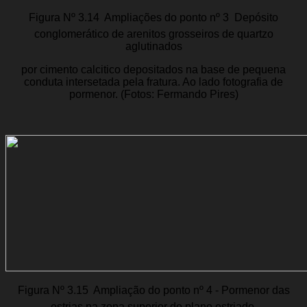
Figura Nº 3.14  Ampliações do ponto nº 3  Depósito
conglomerático de arenitos grosseiros de quartzo
aglutinados
por cimento calcitico depositados na base de pequena
conduta intersetada pela fratura. Ao lado fotografia de
pormenor. (Fotos: Fermando Pires)
Figura Nº 3.15  Ampliação do ponto nº 4 - Pormenor das
estrias na zona superior do plano estriado.