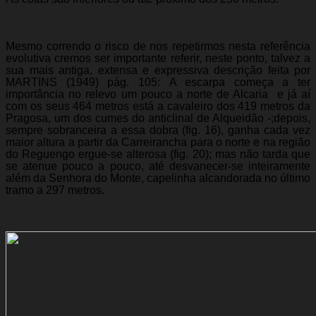
Mesmo correndo o risco de nos repetirmos nesta referência
evolutiva cremos ser importante referir, neste ponto, talvez a
sua mais antiga, extensa e expressiva descrição feita por
MARTINS (1949) pág. 105: A escarpa começa a ter
importância no relevo um pouco a norte de Alcaria  e já aí
com os seus 464 metros está a cavaleiro dos 419 metros da
Pragosa, um dos cumes do anticlinal de Alqueidão -;depois,
sempre sobranceira a essa dobra (fig. 16), ganha cada vez
maior altura a partir da Carreirancha para o norte e na região
do Reguengo ergue-se alterosa (fig. 20); mas não tarda que
se atenue pouco a pouco, até desvanecer-se inteiramente
além da Senhora do Monte, capelinha alcandorada no último
tramo a 297 metros.