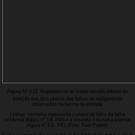
Figura Nº 3.11  Reportam-se as linhas identificadoras da
posição dos dois planos das falhas de deligamento
observadas na berma da estrada.
Linhas: vermelha representa o plano de falha da falha
ocidental (figura nº 3.6 -FW) e a amarela o da falha oriental
(figura nº 3.6 - FE). (Foto: Raul Pedro).