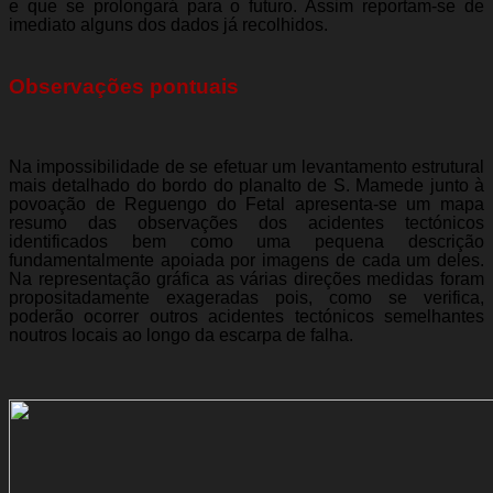
e que se prolongará para o futuro. Assim reportam-se de
imediato alguns dos dados já recolhidos.
Observações pontuais
Na impossibilidade de se efetuar um levantamento estrutural
mais detalhado do bordo do planalto de S. Mamede junto à
povoação de Reguengo do Fetal apresenta-se um mapa
resumo das observações dos acidentes tectónicos
identificados bem como uma pequena descrição
fundamentalmente apoiada por imagens de cada um deles.
Na representação gráfica as várias direções medidas foram
propositadamente exageradas pois, como se verifica,
poderão ocorrer outros acidentes tectónicos semelhantes
noutros locais ao longo da escarpa de falha.