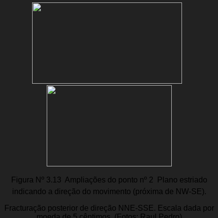
Figura Nº 3.13  Ampliações do ponto nº 2  Plano estriado
indicando a direção do movimento (próxima de NW-SE).
Fracturação posterior de direção NNE-SSE. Escala dada por
moeda de 5 cêntimos. (Fotos: Raul Pedro)