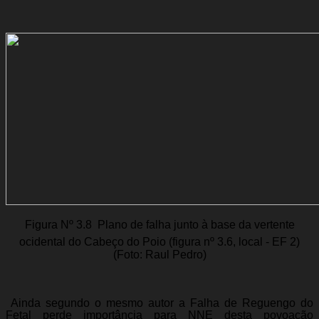
Figura Nº 3.8  Plano de falha junto à base da vertente
ocidental do Cabeço do Poio (figura nº 3.6, local - EF 2)
(Foto: Raul Pedro)
Ainda segundo o mesmo autor a Falha de Reguengo do
Fetal perde importância para NNE desta povoação