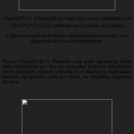
Figura Nº 3.2  Adaptação do mapa dos locais estudados por
CARVALHO (2013) referente ao Concelho da Batalha
e alguns concelhos limítrofes apresentando em cada um o
diagrama de rosa correspondente.
Para o Planalto de S. Mamede este autor apresenta ainda
uma compilação por tipo de indicador tectónico (diáclases,
veios calcíticos, planos estilolíticos e diáclases reativadas)
também agrupados, cada um deles, no respetivo diagrama
de rosa.