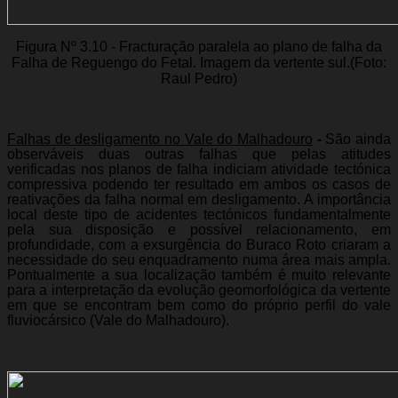
Figura Nº 3.10 - Fracturação paralela ao plano de falha da
Falha de Reguengo do Fetal. Imagem da vertente sul.(Foto:
Raul Pedro)
Falhas de desligamento no Vale do Malhadouro
-
São ainda
observáveis duas outras falhas que pelas atitudes
verificadas nos planos de falha indiciam atividade tectónica
compressiva podendo ter resultado em ambos os casos de
reativações da falha normal em desligamento. A importância
local deste tipo de acidentes tectónicos fundamentalmente
pela sua disposição e possível relacionamento, em
profundidade, com a exsurgência do Buraco Roto criaram a
necessidade do seu enquadramento numa área mais ampla.
Pontualmente a sua localização também é muito relevante
para a interpretação da evolução geomorfológica da vertente
em que se encontram bem como do próprio perfil do vale
fluviocársico (Vale do Malhadouro).