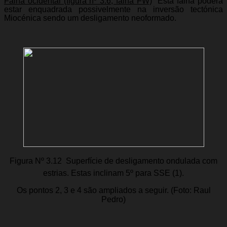
Falha ocidental (figura nº 3.6, falha FW)
 Esta falha poderá
estar enquadrada possivelmente na inversão tectónica
Miocénica sendo um desligamento neoformado.
Figura Nº 3.12  Superfície de desligamento ondulada com
estrias. Estas inclinam 5º para SSE (1).
Os pontos 2, 3 e 4 são ampliados a seguir. (Foto: Raul
Pedro)