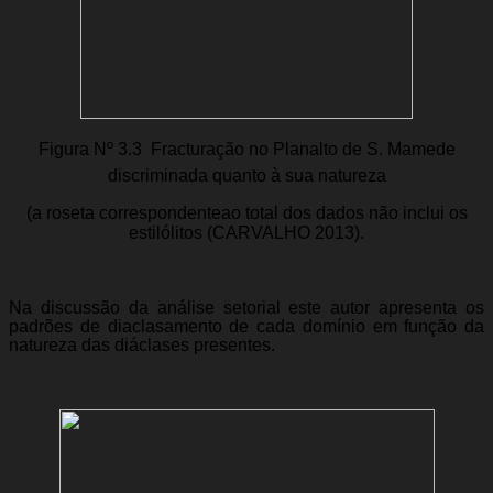
Figura Nº 3.3  Fracturação no Planalto de S. Mamede
discriminada quanto à sua natureza
(a roseta correspondenteao total dos dados não inclui os
estilólitos (CARVALHO 2013).
Na discussão da análise setorial este autor apresenta os
padrões de diaclasamento de cada domínio em função da
natureza das diáclases presentes.