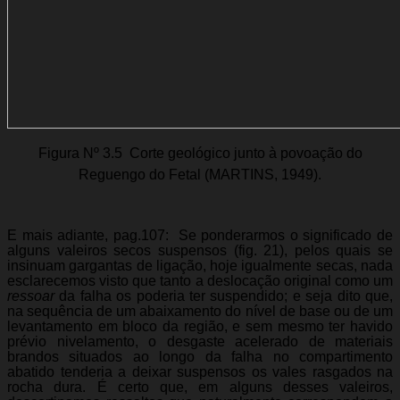
Figura Nº 3.5  Corte geológico junto à povoação do
Reguengo do Fetal (MARTINS, 1949).
E mais adiante, pag.107:  Se ponderarmos o significado de
alguns valeiros secos suspensos (fig. 21), pelos quais se
insinuam gargantas de ligação, hoje igualmente secas, nada
esclarecemos visto que tanto a deslocação original como um
ressoar
da falha os poderia ter suspendido; e seja dito que,
na sequência de um abaixamento do nível de base ou de um
levantamento em bloco da região, e sem mesmo ter havido
prévio nivelamento, o desgaste acelerado de materiais
brandos situados ao longo da falha no compartimento
abatido tenderia a deixar suspensos os vales rasgados na
rocha dura. É certo que, em alguns desses valeiros,