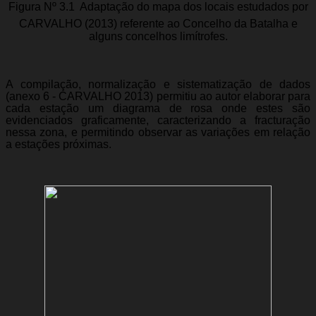
Figura Nº 3.1  Adaptação do mapa dos locais estudados por
CARVALHO (2013) referente ao Concelho da Batalha e
alguns concelhos limítrofes.
A compilação, normalização e sistematização de dados
(anexo 6 - CARVALHO 2013) permitiu ao autor elaborar para
cada estação um diagrama de rosa onde estes são
evidenciados graficamente, caracterizando a fracturação
nessa zona, e permitindo observar as variações em relação
a estações próximas.