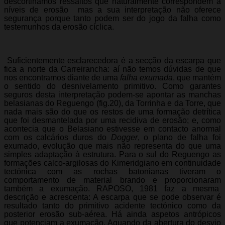
descortinamos ressaltos que naturalmente correspondem a
níveis de erosão  mas a sua interpretação não oferece
segurança porque tanto podem ser do jogo da falha como
testemunhos da erosão cíclica.
 Suficientemente esclarecedora é a secção da escarpa que
fica a norte da Carreirancha: aí não temos dúvidas de que
nos encontramos diante de uma
falha exumada
, que mantém
o sentido do desnivelamento primitivo. Como garantes
seguros desta interpretação podem-se apontar as manchas
belasianas do Reguengo (fig.20), da Torrinha e da Torre, que
nada mais são do que os restos de uma formação detrítica
que foi desmantelada por uma recidiva de erosão; e, como
acontecia que o Belasiano estivesse em contacto anormal
com os calcários duros do
Dogger
, o plano de falha foi
exumado, evolução que mais não representa do que uma
simples adaptação à estrutura. Para o sul do Reguengo as
formações calco-argilosas do Kimeridgiano em continuidade
tectónica com as rochas batonianas tiveram o
comportamento de material brando e proporcionaram
também a exumação. RAPOSO, 1981 faz a mesma
descrição e acrescenta: A escarpa que se pode observar é
resultado tanto do primitivo acidente tectónico como da
posterior erosão sub-aérea. Há ainda aspetos antrópicos
que potenciam a exumação. Aquando da abertura do desvio