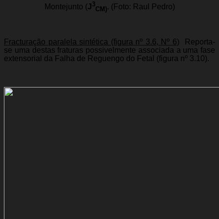
3
Montejunto (
J
.
(Foto: Raul Pedro)
CM)
Fracturação paralela sintética (figura nº 3.6, Nº 6)
 Reporta-
se uma destas fraturas possivelmente associada a uma fase
extensorial da Falha de Reguengo do Fetal (figura nº 3.10).