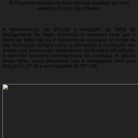
B) Pequeno espelho de falha estriado paralelo ao mais
estenso. (Fotos: Raul Pedro).
A determinação da direção e mergulho da falha de
desligamento de maior dimensão é complexa visto que o
plano de falha não só é visivelmente ondulado ao longo da
sua inclinação oblíqua como a orientação e inclinação das
estrias, nas zonas mais expressivas, desfasadas em altitude,
é diferente (possível consequência da inversão). A atitude
desta falha, numa perspetiva lata e abrangente será uma
direção N 42º W e um mergulho de 50º SW.