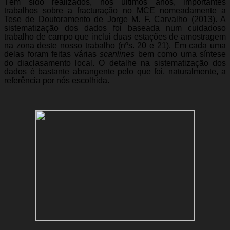
Têm sido realizados, nos últimos anos, importantes
trabalhos sobre a fracturação no MCE nomeadamente a
Tese de Doutoramento de Jorge M. F. Carvalho (2013). A
sistematização dos dados foi baseada num cuidadoso
trabalho de campo que inclui duas estações de amostragem
na zona deste nosso trabalho (nºs. 20 e 21). Em cada uma
delas foram feitas várias
scanlines
bem como uma síntese
do diaclasamento local. O detalhe na sistematização dos
dados é bastante abrangente pelo que foi, naturalmente, a
referência por nós escolhida.