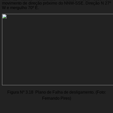
movimento de direção próximo do NNW-SSE.
Direção N 27º
W e mergulho 70º E.
Figura Nº 3.18  Plano de Falha de desligamento. (Foto:
Fernando Pires)