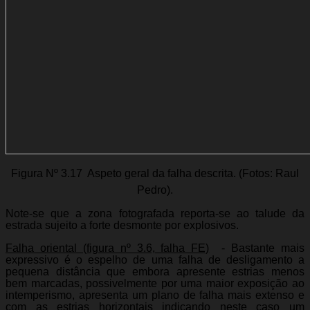
Figura Nº 3.17  Aspeto geral da falha descrita. (Fotos: Raul
Pedro).
Note-se que a zona fotografada reporta-se ao talude da
estrada sujeito a forte desmonte por explosivos.
Falha oriental (figura nº 3.6, falha FE)
- Bastante mais
expressivo é o espelho de uma falha de desligamento a
pequena distância que embora apresente estrias menos
bem marcadas, possivelmente por uma maior exposição ao
intemperismo, apresenta um plano de falha mais extenso e
com as estrias horizontais indicando neste caso um