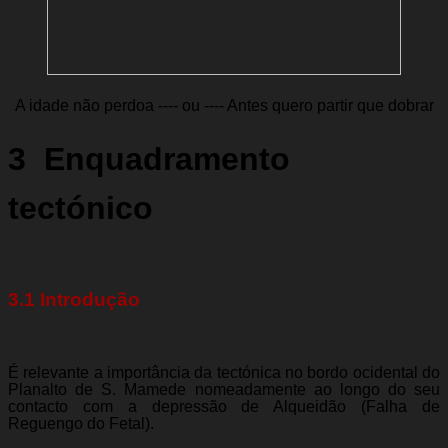
A idade não perdoa ---- ou ---- Antes quero partir que dobrar
3  Enquadramento
tectónico
3.1 Introdução
É relevante a importância da tectónica no bordo ocidental do
Planalto de S. Mamede nomeadamente ao longo do seu
contacto com a depressão de Alqueidão (Falha de
Reguengo do Fetal).