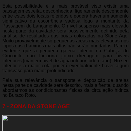
Esta possibilidade é a mais provável visto existir uma
passagem estreita, desconhecida, ligeiramente descendente
entre estes dois locais referidos e poderá haver um aumento
significativo da escorrência vadosa logo a montante da
Passagem do Lançamento. O nível suspenso mais elevado
nesta parte da cavidade será possivelmente definido pela
análise de resultados das boias colocadas na Stone Age.
Muito provavelmente só pequenas áreas mais elevadas nos
topos das chaminés mais altas não serão inundadas. Parece
evidente que a pequena galeria interior na Cabeça do
Crocodilo não funciona como drenagem para níveis
inferiores (mantem nível de água interior todo o ano). No seu
interior e a maior cota poderá eventualmente haver algum
transvase para maior profundidade.
Pela sua relevância o transporte e deposição de areias
nesta parte da cavidade será descrito, mais à frente, quando
abordarmos as condicionantes físicas da circulação hídrica
no Buraco Roto.
7 - ZONA DA STONE AGE