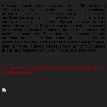
Próximo do local onde foi colocada a boia Nº32, no chão a
191 metros abre-se um estreito poço com evidentes indícios
de continuações. Desconhece-se o seu papel em relação
aos fluxos locais mas o mais provável é ser mais um local de
transvase para níveis inferiores. Na parede oeste da sala
inferior desta zona (- 12m) ocorrem também duas hipóteses
de estreitas continuações mais ou menos horizontais a um
nível semelhante ao da Passagem do Lançamento. O chão
da sala parece funcionar como principal ponto de
acumulação de areia. Este facto será descrito em pormenor,
mais à frente, quando descrevermos as condicionantes
físicas da circulação dos fluxos hídricos no Buraco Roto.
8 - ZONA DA ESCALADA DA PASSAGEM DA
LENGALENGA