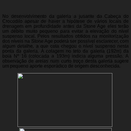
No desenvolvimento da galeria a jusante da Cabeça do
Crocodilo apesar de haver a hipótese de vários locais de
drenagem em profundidade antes da Stone Age eles terão
um débito muito pequeno para evitar a elevação do nível
suspenso local. Pelos resultados obtidos na monitorização
dos níveis na Stone Age poderá ser possível esclarecer, com
algum detalhe, a que cota chegou o nível suspenso nesta
ponta da galeria. A colagem no teto da galeria (192m) da
boia Nº 16 (colocada a 193m) indicia alguma pressão. A
observação de areias num curto troço desta galeria sugere
um pequeno aporte esporádico de origem desconhecida.