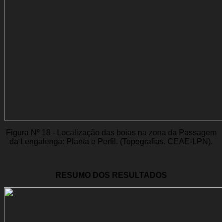
Figura Nº 18 - Localização das boias na zona da Passagem
da Lengalenga: Planta e Perfil. (Topografias. CEAE-LPN).
RESUMO DOS RESULTADOS