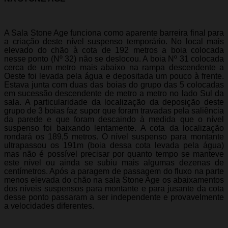
A Sala Stone Age funciona como aparente barreira final para
a criação deste nível suspenso temporário. No local mais
elevado do chão à cota de 192 metros a boia colocada
nesse ponto (Nº 32) não se deslocou. A boia Nº 31 colocada
cerca de um metro mais abaixo na rampa descendente a
Oeste foi levada pela água e depositada um pouco à frente.
Estava junta com duas das boias do grupo das 5 colocadas
em sucessão descendente de metro a metro no lado Sul da
sala. A particularidade da localização da deposição deste
grupo de 3 boias faz supor que foram travadas pela saliência
da parede e que foram descaindo à medida que o nível
suspenso foi baixando lentamente. A cota da localização
rondará os 189,5 metros. O nível suspenso para montante
ultrapassou os 191m (boia dessa cota levada pela água)
mas não é possível precisar por quanto tempo se manteve
este nível ou ainda se subiu mais algumas dezenas de
centímetros. Após a paragem de passagem do fluxo na parte
menos elevada do chão na sala Stone Age os abaixamentos
dos níveis suspensos para montante e para jusante da cota
desse ponto passaram a ser independente e provavelmente
a velocidades diferentes.