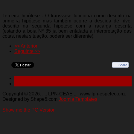
Terceira hipótese
- O transvase funciona como descrito na
primeira hipótese mas também ocorre a descida de nível
descrito na segunda hipótese com a racarga descrita
(estando a boia Nº 35 já bem entalada a interpretação das
cotas, nesta situação, poderá ser diferente).
<< Anterior
Seguinte >>
Share
< Anterior
Seguinte >
Copyright © 2026. ..:: LPN-CEAE ::.. www.lpn-espeleo.org.
Designed by Shape5.com
Joomla Templates
Show me the PC Version