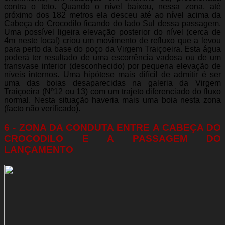
contra o teto. Quando o nível baixou, nessa zona, até
próximo dos 182 metros ela desceu até ao nível acima da
Cabeça do Crocodilo ficando do lado Sul dessa passagem.
Uma possível ligeira elevação posterior do nível (cerca de
4m neste local) criou um movimento de refluxo que a levou
para perto da base do poço da Virgem Traiçoeira. Esta água
poderá ter resultado de uma escorrência vadosa ou de um
transvase interior (desconhecido) por pequena elevação de
níveis internos. Uma hipótese mais difícil de admitir é ser
uma das boias desaparecidas na galeria da Virgem
Traiçoeira (Nº12 ou 13) com um trajeto diferenciado do fluxo
normal. Nesta situação haveria mais uma boia nesta zona
(facto não verificado).
6 - ZONA DA CONDUTA ENTRE A CABEÇA DO
CROCODILO E A PASSAGEM DO
LANÇAMENTO