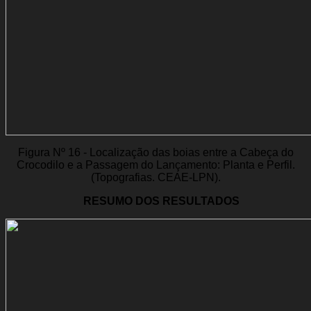
Figura Nº 16 - Localização das boias entre a Cabeça do
Crocodilo e a Passagem do Lançamento: Planta e Perfil.
(Topografias. CEAE-LPN).
RESUMO DOS RESULTADOS