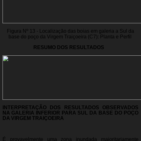
Figura Nº 13 - Localização das boias em galeria a Sul da
base do poço da Virgem Traiçoeira (C7): Planta e Perfil
RESUMO DOS RESULTADOS
INTERPRETAÇÃO DOS RESULTADOS OBSERVADOS
NA GALERIA INFERIOR PARA SUL DA BASE DO POÇO
DA VIRGEM TRAIÇOEIRA
É provavelmente uma zona inundada maioritariamente