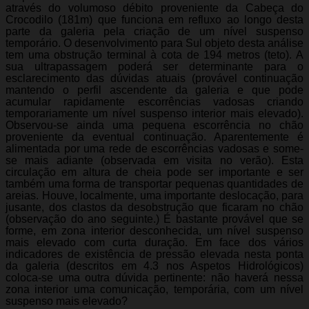
através do volumoso débito proveniente da Cabeça do
Crocodilo (181m) que funciona em refluxo ao longo desta
parte da galeria pela criação de um nível suspenso
temporário. O desenvolvimento para Sul objeto desta análise
tem uma obstrução terminal à cota de 194 metros (teto). A
sua ultrapassagem poderá ser determinante para o
esclarecimento das dúvidas atuais (provável continuação
mantendo o perfil ascendente da galeria e que pode
acumular rapidamente escorrências vadosas criando
temporariamente um nível suspenso interior mais elevado).
Observou-se ainda uma pequena escorrência no chão
proveniente da eventual continuação. Aparentemente é
alimentada por uma rede de escorrências vadosas e some-
se mais adiante (observada em visita no verão). Esta
circulação em altura de cheia pode ser importante e ser
também uma forma de transportar pequenas quantidades de
areias. Houve, localmente, uma importante deslocação, para
jusante, dos clastos da desobstrução que ficaram no chão
(observação do ano seguinte.) É bastante provável que se
forme, em zona interior desconhecida, um nível suspenso
mais elevado com curta duração. Em face dos vários
indicadores de existência de pressão elevada nesta ponta
da galeria (descritos em 4.3 nos Aspetos Hidrológicos)
coloca-se uma outra dúvida pertinente: não haverá nessa
zona interior uma comunicação, temporária, com um nível
suspenso mais elevado?