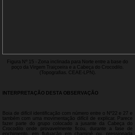
Figura Nº 15 - Zona inclinada para Norte entre a base do
poço da Virgem Traiçoeira e a Cabeça do Crocodilo.
(Topografias. CEAE-LPN).
INTERPRETAÇÃO DESTA OBSERVAÇÃO
Boia de difícil identificação com número entre o Nº22 e 27 e
também com uma movimentação difícil de explicar. Parece
fazer parte do grupo colocado a jusante da Cabeça do
Crocodilo onde provavelmente ficou, durante a fase de
enchimento, em flutuação em chaminé ou, pressionada