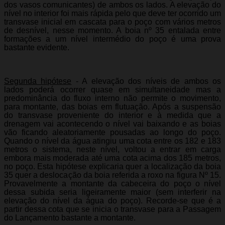
dos vasos comunicantes) de ambos os lados. A elevação do
nível no interior foi mais rápida pelo que deve ter ocorrido um
transvase inicial em cascata para o poço com vários metros
de desnível, nesse momento. A boia nº 35 entalada entre
formações a um nível intermédio do poço é uma prova
bastante evidente.
Segunda hipótese
- A elevação dos níveis de ambos os
lados poderá ocorrer quase em simultaneidade mas a
predominância do fluxo interno não permite o movimento,
para montante, das boias em flutuação. Após a suspensão
do transvase proveniente do interior e à medida que a
drenagem vai acontecendo o nível vai baixando e as boias
vão ficando aleatoriamente pousadas ao longo do poço.
Quando o nível da água atingiu uma cota entre os 182 e 183
metros o sistema, neste nível, voltou a entrar em carga
embora mais moderada até uma cota acima dos 185 metros,
no poço. Esta hipótese explicaria quer a localização da boia
35 quer a deslocação da boia referida a roxo na figura Nº 15.
Provavelmente a montante da cabeceira do poço o nível
dessa subida seria ligeiramente maior (sem interferir na
elevação do nível da água do poço). Recorde-se que é a
partir dessa cota que se inicia o transvase para a Passagem
do Lançamento bastante a montante.