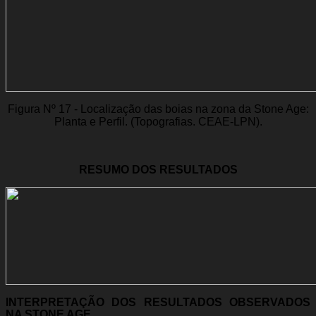
Figura Nº 17 - Localização das boias na zona da Stone Age:
Planta e Perfil. (Topografias. CEAE-LPN).
RESUMO DOS RESULTADOS
INTERPRETAÇÃO DOS RESULTADOS OBSERVADOS
NA STONE AGE