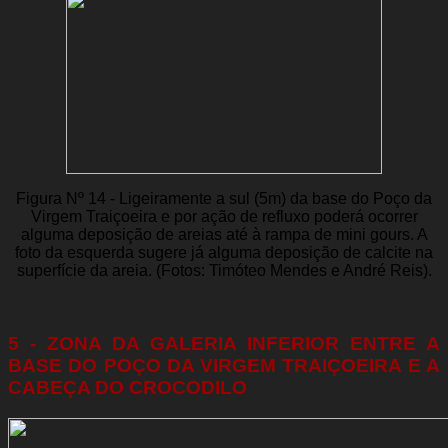
Figura Nº 14 - Ligeiramente a sul (5m) da base do Poço da
Virgem Traiçoeira e por ação de refluxo poderá ocorrer
alguma deposição de areias até à rampa de mini gours. A
foto da esquerda sugere já alguma deposição de calcite na
superfície da areia. (Fotos: Timóteo Mendes e André Reis).
5 - ZONA DA GALERIA INFERIOR ENTRE A
BASE DO POÇO DA VIRGEM TRAIÇOEIRA E A
CABEÇA DO CROCODILO