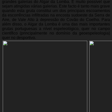
grandes galerias do Algar da Lomba. É muito possível que
sejam atingidas várias galerias. Este facto é tanto mais grave
quando esta gruta constitui um dos principais escoamentos
da escorrências infiltradas na encosta sudoeste da Serra de
Aire, de Vale Alto à depressão do Covão do Coelho. Para
além disso, o Algar da Lomba é uma das mais importantes
grutas portuguesas a nível espeleológico, quer no campo
científico (principalmente no domínio da geoespeleologia)
quer no desportivo.