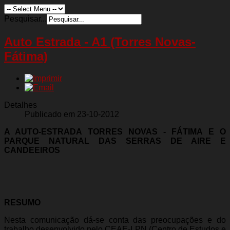
Pesquisar...
Auto Estrada - A1 (Torres Novas-
Fátima)
Detalhes
Publicado em 23-10-2012
A AUTO-ESTRADA TORRES NOVAS - FÁTIMA E O
PARQUE NATURAL DAS SERRAS DE AIRE E
CANDEEIROS
RESUMO
Nesta comunicação dá-se conta das preocupações e do
trabalho desenvolvido pelo CEAE-LPN (Centro de Estudos e