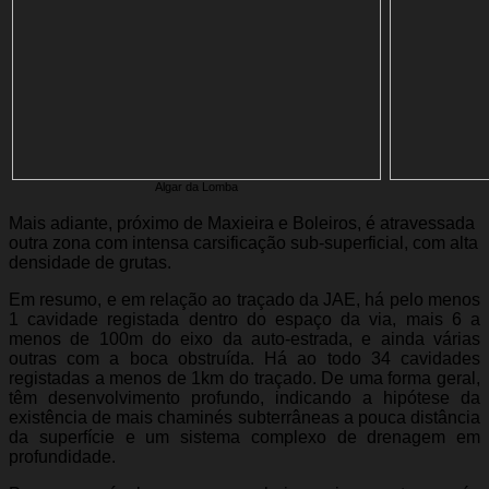
Algar da Lomba
Mais adiante, próximo de Maxieira e Boleiros, é atravessada
outra zona com intensa carsificação sub-superficial, com alta
densidade de grutas.
Em resumo, e em relação ao traçado da JAE, há pelo menos
1 cavidade registada dentro do espaço da via, mais 6 a
menos de 100m do eixo da auto-estrada, e ainda várias
outras com a boca obstruída. Há ao todo 34 cavidades
registadas a menos de 1km do traçado. De uma forma geral,
têm desenvolvimento profundo, indicando a hipótese da
existência de mais chaminés subterrâneas a pouca distância
da superfície e um sistema complexo de drenagem em
profundidade.