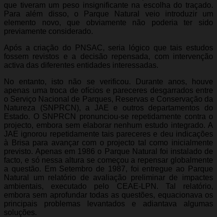
que tiveram um peso insignificante na escolha do traçado.
Para além disso, o Parque Natural veio introduzir um
elemento novo, que obviamente não poderia ter sido
previamente considerado.
Após a criação do PNSAC, seria lógico que tais estudos
fossem revistos e a decisão repensada, com intervenção
activa das diferentes entidades interessadas.
No entanto, isto não se verificou. Durante anos, houve
apenas uma troca de ofícios e pareceres desgarrados entre
o Serviço Nacional de Parques, Reservas e Conservação da
Natureza (SNPRCN), a JAE e outros departamentos do
Estado. O SNPRCN pronunciou-se repetidamente contra o
projecto, embora sem elaborar nenhum estudo integrado. A
JAE ignorou repetidamente tais pareceres e deu indicações
à Brisa para avançar com o projecto tal como inicialmente
previsto. Apenas em 1986 o Parque Natural foi instalado de
facto, e só nessa altura se começou a repensar globalmente
a questão. Em Setembro de 1987, foi entregue ao Parque
Natural um relatório de avaliação preliminar de impactes
ambientais, executado pelo CEAE-LPN. Tal relatório,
embora sem aprofundar todas as questões, equacionava os
principais problemas levantados e adiantava algumas
soluções.