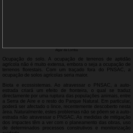
Algar da Lomba
Ocupação do solo. A ocupação de terrenos de aptidão
agrícola não é muito extensa, embora o seja a ocupação de
terrenos florestais. Com um traçado fora do PNSAC, a
ocupação de solos agrícolas seria maior.
Biota e ecossistemas. Ao atravessar o PNSAC, a auto-
estrada criará um efeito de fronteira, o qual se traduz
directamente por uma ruptura das populações animais, entre
a Serra de Aire e o resto do Parque Natural. Em particular,
poderá ser afectado o lince, recentemente descoberto nesta
área. Naturalmente, estes problemas não se põem se a auto-
estrada não atravessar o PNSAC. As medidas de mitigação
dos impactes têm a ver com o planeamento das obras, uso
de determinados processos construtivos e monitorização