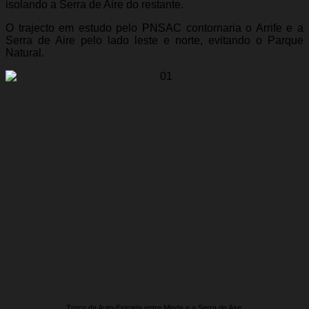
isolando a Serra de Aire do restante.
O trajecto em estudo pelo PNSAC contornaria o Arrife e a
Serra de Aire pelo lado leste e norte, evitando o Parque
Natural.
Troço da Auto-Estrada entre Minde e a Serra de Aire.