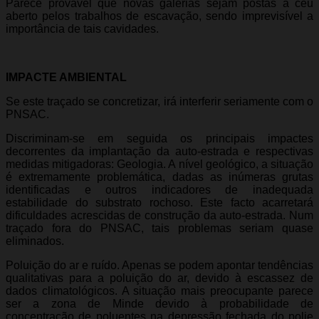
Parece provável que novas galerias sejam postas a céu
aberto pelos trabalhos de escavação, sendo imprevisível a
importância de tais cavidades.
IMPACTE AMBIENTAL
Se este traçado se concretizar, irá interferir seriamente com o
PNSAC.
Discriminam-se em seguida os principais impactes
decorrentes da implantação da auto-estrada e respectivas
medidas mitigadoras: Geologia. A nível geológico, a situação
é extremamente problemática, dadas as inúmeras grutas
identificadas e outros indicadores de inadequada
estabilidade do substrato rochoso. Este facto acarretará
dificuldades acrescidas de construção da auto-estrada. Num
traçado fora do PNSAC, tais problemas seriam quase
eliminados.
Poluição do ar e ruído. Apenas se podem apontar tendências
qualitativas para a poluição do ar, devido à escassez de
dados climatológicos. A situação mais preocupante parece
ser a zona de Minde devido à probabilidade de
concentração de poluentes na depressão fechada do polje