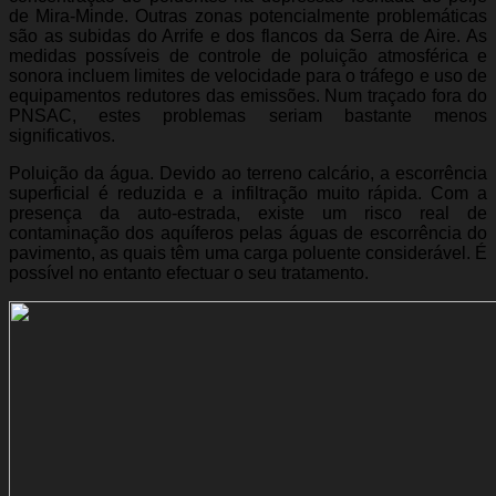
de Mira-Minde. Outras zonas potencialmente problemáticas
são as subidas do Arrife e dos flancos da Serra de Aire. As
medidas possíveis de controle de poluição atmosférica e
sonora incluem limites de velocidade para o tráfego e uso de
equipamentos redutores das emissões. Num traçado fora do
PNSAC, estes problemas seriam bastante menos
significativos.
Poluição da água. Devido ao terreno calcário, a escorrência
superficial é reduzida e a infiltração muito rápida. Com a
presença da auto-estrada, existe um risco real de
contaminação dos aquíferos pelas águas de escorrência do
pavimento, as quais têm uma carga poluente considerável. É
possível no entanto efectuar o seu tratamento.