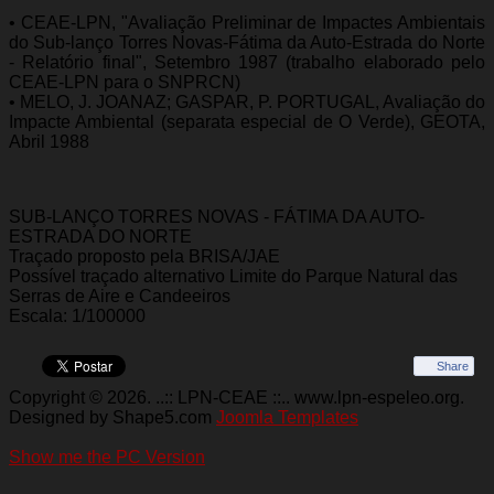
• CEAE-LPN, "Avaliação Preliminar de Impactes Ambientais
do Sub-lanço Torres Novas-Fátima da Auto-Estrada do Norte
- Relatório final", Setembro 1987 (trabalho elaborado pelo
CEAE-LPN para o SNPRCN)
• MELO, J. JOANAZ; GASPAR, P. PORTUGAL, Avaliação do
Impacte Ambiental (separata especial de O Verde), GEOTA,
Abril 1988
SUB-LANÇO TORRES NOVAS - FÁTIMA DA AUTO-
ESTRADA DO NORTE
Traçado proposto pela BRISA/JAE
Possível traçado alternativo Limite do Parque Natural das
Serras de Aire e Candeeiros
Escala: 1/100000
Share
Copyright © 2026. ..:: LPN-CEAE ::.. www.lpn-espeleo.org.
Designed by Shape5.com
Joomla Templates
Show me the PC Version