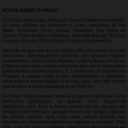
NOTAS SOBRE O PNSAC
O Parque Natural das Serras de Aire e Candeeiros estende-
se pelos distritos de Santarém e Leiria, concelhos de Rio
Maior, Alcanena, Torres Novas, Santarém, Vila Nova de
Ourém, Porto de Mós e Alcobaça. Tem uma área de 350 km2
e ocupa cerca de 2/3 do Maciço Calcário Estremenho.
Recorde-se que esta é uma região com características muito
peculiares, completamente diferente das grandes regiões
envolventes: Litoral Oeste, Ribatejo e Beira Baixa. De facto,
o Maciço tem uma unidade intrínseca que não é desmentida
pelas divisões administrativas. É o maior maciço calcário em
Portugal, e aquele onde é mais desenvolvido o modelado
cársico típico destas regiões. Foi esta, aliás, uma das razões
que levaram à institucionalização do PNSAC.
O Parque Natural possui motivos de grande interesse, como
formações geológicas de grande valor, magníficas
paisagens, uma flora e fauna características, riqueza em
vestígios pré-históricos, grande número de grutas, algumas
de grande beleza, bem como uma cultura popular que
constitui um importante património regional e nacional. Todo
este conjunto traduz notáveis potencialidades económicas,