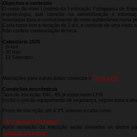
Objectivo e conteúdo
O curso de nível I (norma da Federação Portuguesa de Espe
espeleologia, que consiste na sensibilização e informa
orientadas para o conhecimento do meio subterrâneo numa pe
Cada curso tem a duração de 1 dia, e consiste de uma visita a
Não confere credenciação técnica.
Calendário 2026
- 18 Abril
- ⁠30
Maio
- ⁠12 Setembro
Marcações para outras datas: contactar o
CEAE-LPN
Condições económicas
Taxa de inscrição: €40, -€5 p/ associados LPN
(inclui o uso do equipamento de segurança, seguro para a ativ
Prazo de inscrição: até à 3ªf. anterior a cada curso.
Ficha de inscrição (online)
Após recepção da inscrição serão enviados os dados pa
contactar por e-mail
.