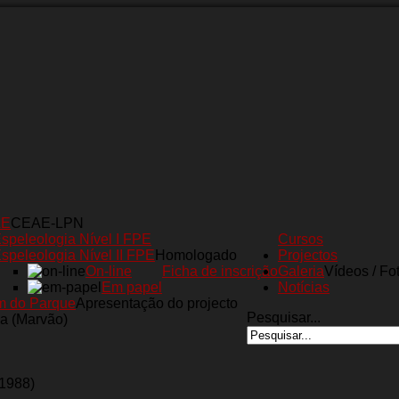
AE
CEAE-LPN
speleologia Nível I FPE
Cursos
speleologia Nível II FPE
Homologado
Projectos
On-line
Ficha de inscrição
Galeria
Vídeos / Fo
Em papel
Notícias
m do Parque
Apresentação do projecto
Pesquisar...
a (Marvão)
(1988)