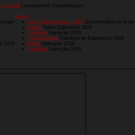
 e Ficalho
Levantamento Espeleológico
Vídeos
nvulgar
Série 'Espeleologia' (1987)
Documentário em 6 epi
Angola
Trailer Expedição 2010
Cantábria
Operação 2009
Cabo Espichel
Trabalhos de Exploração 2008
ro 2014
Ariège
Operação 2008
Cantábria
Operação 2008