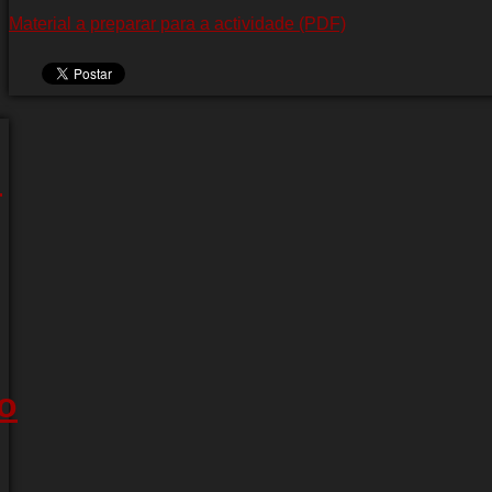
Material a preparar para a actividade (PDF)
.
l
o