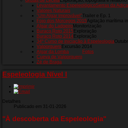
Grutas de Leceia
Exploração, topografia e relatório
Levantamento Espeleológico
Serras da Adiça
Valores Naturais
"Um Algar Improvável"
Trailer e Ep. 1
Fojo dos Morcegos 2015
Agitação marítima i
Algar do Ladoeiro
Monitorização
Buraco Roto 2015
Exploração
Buraco Roto 2014
Exploração
34º Curso de Iniciação à Espeleologia
Outub
Valporquero
Excursão 2014
Algar da Lomba
Fotos
Cueva de Valporquero
Zé de Braga
Espeleologia Nível I
Detalhes
Publicado em 31-01-2026
"À descoberta da Espeleologia"