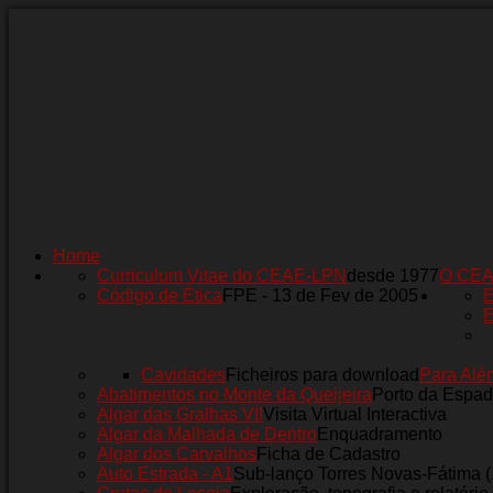
Home
Curriculum Vitae do CEAE-LPN
desde 1977
O CE
Código de Ética
FPE - 13 de Fev de 2005
E
E
Cavidades
Ficheiros para download
Para Alé
Abatimentos no Monte da Queijeira
Porto da Espad
Algar das Gralhas VII
Visita Virtual Interactiva
Algar da Malhada de Dentro
Enquadramento
Algar dos Carvalhos
Ficha de Cadastro
Auto Estrada - A1
Sub-lanço Torres Novas-Fátima 