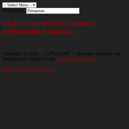
Pesquisar...
CEAE - Centro de Estudos e
Actividades Especiais
Copyright © 2026. ..:: LPN-CEAE ::.. www.lpn-espeleo.org.
Designed by Shape5.com
Joomla Templates
Show me the PC Version