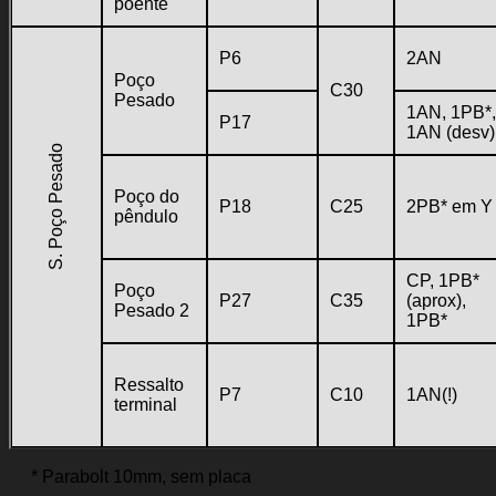
poente
P6
2AN
Poço
C30
Pesado
1AN, 1PB*,
P17
1AN (desv)
S. Poço Pesado
Poço do
P18
C25
2PB* em Y
pêndulo
CP, 1PB*
Poço
P27
C35
(aprox),
Pesado 2
1PB*
Ressalto
P7
C10
1AN(!)
terminal
* Parabolt 10mm, sem placa