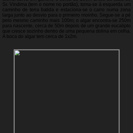
Sr. Vindima (tem o nome no portão), toma-se à esquerda um
caminho de terra batida e estaciona-se o carro numa zona
larga junto ao desvio para o primeiro moinho. Segue-se a pé
pelo mesmo caminho mais 100m; o algar encontra-se 250m
para nascente, cerca de 50m depois de um grande eucalipto
que cresce sozinho dentro de uma pequena dolina em celha.
A boca do algar tem cerca de 1x2m.