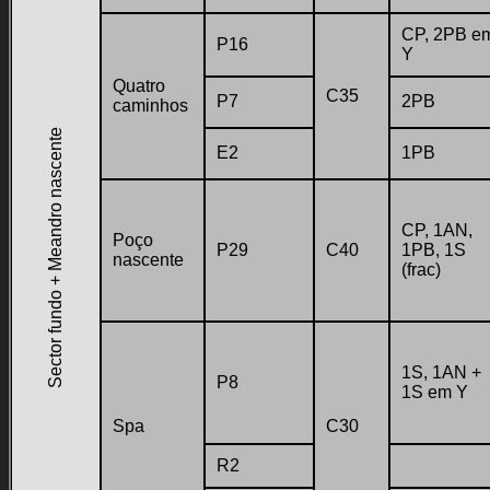
CP, 2PB e
P16
Y
Quatro
C35
P7
2PB
caminhos
Sector fundo + Meandro nascente
E2
1PB
CP, 1AN,
Poço
P29
C40
1PB, 1S
nascente
(frac)
1S, 1AN +
P8
1S em Y
Spa
C30
R2