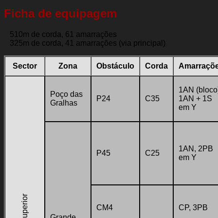
Ficha de equipagem
510m de corda, 61 amarrações
325m de corda, 41 amarrações (via principal)
Sector
Zona
Obstáculo
Corda
Amarraçõ
1AN (bloco
Poço das
P24
C35
1AN + 1S
Gralhas
em Y
1AN, 2PB
P45
C25
em Y
CM4
CP, 3PB
Grande