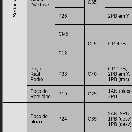
Sector superior
C35
Diáclase
P26
2PB em Y
CM5
C15
CP, 4PB
P12
Poço
CP, 1PB,
Raul
P33
C40
2PB em Y,
Pedro
1PB (frac)
Poço do
1AN (bloco
P19
C25
Refeitório
2PB
2AN, 2PB,
Poço do
P24
C35
1PB (desv)
bloco
1PB (desv)