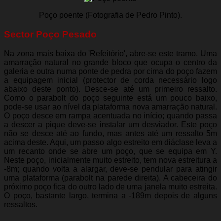
Poço poente (Fotografia de Pedro Pinto).
Sector Poço Pesado
Na zona mais baixa do 'Refeitório', abre-se este tramo. Uma
amarração natural no grande bloco que ocupa o centro da
galeria e outra numa ponte de pedra por cima do poço fazem
a equipagem inicial (protector de corda necessário logo
abaixo deste ponto). Desce-se até um primeiro ressalto.
Como o parabolt do poço seguinte está um pouco baixo,
pode-se usar ao nível da plataforma nova amarração natural.
O poço desce em rampa acentuada no início; quando passa
a descer a pique deve-se instalar um desviador. Este poço
não se desce até ao fundo, mas antes até um ressalto 5m
acima deste. Aqui, um passo algo estreito em diáclase leva a
um recanto onde se abre um poço, que se equipa em Y.
Neste poço, inicialmente muito estreito, tem nova estreitura a
-8m; quando volta a alargar, deve-se pendular para atingir
uma plataforma (parabolt na parede direita). A cabeceira do
próximo poço fica do outro lado de uma janela muito estreita.
O poço, bastante largo, termina a -189m depois de alguns
ressaltos.