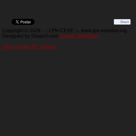
Share
Copyright © 2026. ..:: LPN-CEAE ::.. www.lpn-espeleo.org.
Designed by Shape5.com
Joomla Templates
Show me the PC Version