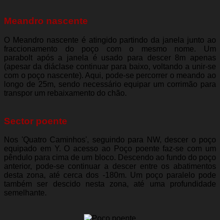
Meandro nascente
O Meandro nascente é atingido partindo da janela junto ao
fraccionamento do poço com o mesmo nome. Um
parabolt após a janela é usado para descer 8m apenas
(apesar da diáclase continuar para baixo, voltando a unir-se
com o poço nascente). Aqui, pode-se percorrer o meando ao
longo de 25m, sendo necessário equipar um corrimão para
transpor um rebaixamento do chão.
Sector poente
Nos 'Quatro Caminhos', seguindo para NW, descer o poço
equipado em Y. O acesso ao Poço poente faz-se com um
pêndulo para cima de um bloco. Descendo ao fundo do poço
anterior, pode-se continuar a descer entre os abatimentos
desta zona, até cerca dos -180m. Um poço paralelo pode
também ser descido nesta zona, até uma profundidade
semelhante.