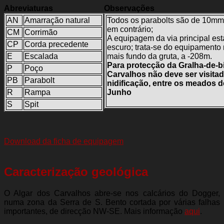
Abreviaturas
Observações
AN
Amarração natural
Todos os parabolts são de 10mm,
em contrário;
CM
Corrimão
A equipagem da via principal es
CP
Corda precedente
escuro; trata-se do equipamento
E
Escalada
mais fundo da gruta, a -208m.
Para protecção da Gralha-de-b
P
Poço
Carvalhos não deve ser visita
PB
Parabolt
nidificação, entre os meados d
R
Rampa
Junho
S
Spit
Download da ficha de equipagem
Caracterização geológica
O Algar dos Carvalhos abre-se nos calcários do Dogger,
numa zona da Serra de S. Bento cortada por várias falhas
importantes, de direcção NW-SE. Mais informação
aqui
.