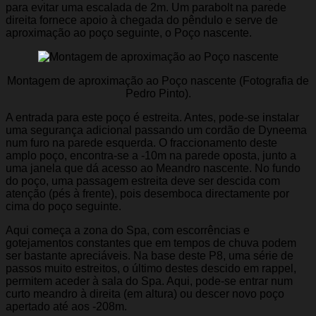
para evitar uma escalada de 2m. Um parabolt na parede
direita fornece apoio à chegada do pêndulo e serve de
aproximação ao poço seguinte, o Poço nascente.
Montagem de aproximação ao Poço nascente (Fotografia de
Pedro Pinto).
A entrada para este poço é estreita. Antes, pode-se instalar
uma segurança adicional passando um cordão de Dyneema
num furo na parede esquerda. O fraccionamento deste
amplo poço, encontra-se a -10m na parede oposta, junto a
uma janela que dá acesso ao Meandro nascente. No fundo
do poço, uma passagem estreita deve ser descida com
atenção (pés à frente), pois desemboca directamente por
cima do poço seguinte.
Aqui começa a zona do Spa, com escorrências e
gotejamentos constantes que em tempos de chuva podem
ser bastante apreciáveis. Na base deste P8, uma série de
passos muito estreitos, o último destes descido em rappel,
permitem aceder à sala do Spa. Aqui, pode-se entrar num
curto meandro à direita (em altura) ou descer novo poço
apertado até aos -208m.