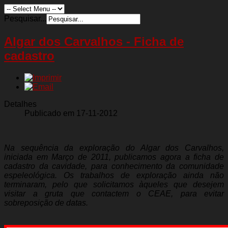
Pesquisar...
Algar dos Carvalhos - Ficha de
cadastro
Detalhes
Publicado em 17-11-2012
Na sequência da exploração do Algar dos Carvalhos,
iniciada em Março de 2011, publicamos agora a ficha de
cadastro da cavidade, para conhecimento da comunidade
espeleológica. Os trabalhos de exploração ainda não
terminaram, pelo que solicitamos àqueles que desejem
visitar a gruta que contactem o CEAE, para evitar
sobreposição de datas.