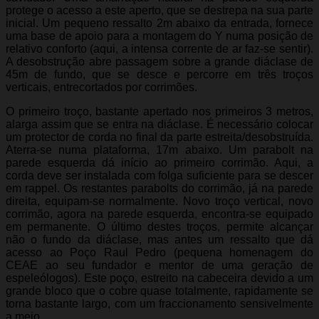
protege o acesso a este aperto, que se destrepa na sua parte
inicial. Um pequeno ressalto 2m abaixo da entrada, fornece
uma base de apoio para a montagem do Y numa posição de
relativo conforto (aqui, a intensa corrente de ar faz-se sentir).
A desobstrução abre passagem sobre a grande diáclase de
45m de fundo, que se desce e percorre em três troços
verticais, entrecortados por corrimões.
O primeiro troço, bastante apertado nos primeiros 3 metros,
alarga assim que se entra na diáclase. É necessário colocar
um protector de corda no final da parte estreita/desobstruída.
Aterra-se numa plataforma, 17m abaixo. Um parabolt na
parede esquerda dá início ao primeiro corrimão. Aqui, a
corda deve ser instalada com folga suficiente para se descer
em rappel. Os restantes parabolts do corrimão, já na parede
direita, equipam-se normalmente. Novo troço vertical, novo
corrimão, agora na parede esquerda, encontra-se equipado
em permanente. O último destes troços, permite alcançar
não o fundo da diáclase, mas antes um ressalto que dá
acesso ao Poço Raul Pedro (pequena homenagem do
CEAE ao seu fundador e mentor de uma geração de
espeleólogos). Este poço, estreito na cabeceira devido a um
grande bloco que o cobre quase totalmente, rapidamente se
torna bastante largo, com um fraccionamento sensivelmente
a meio.