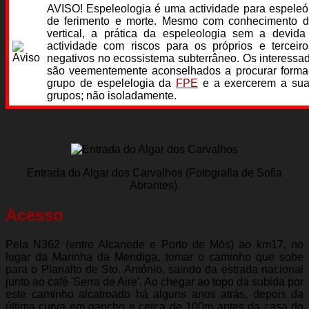
AVISO! Espeleologia é uma actividade para espeleól
de ferimento e morte. Mesmo com conhecimento 
vertical, a prática da espeleologia sem a devi
actividade com riscos para os próprios e tercei
negativos no ecossistema subterrâneo. Os interessad
são veementemente aconselhados a procurar form
grupo de espelelogia da
FPE
e a exercerem a sua 
grupos; não isoladamente.
Entrada do Algar dos Carvalhos (Fotografia de Sofia
Abrantes).
Acesso
Pela N362 (entre Alcanede e Porto de Mós) ao km17, no
lugar da Marinha da Mendiga, tomar o caminho que sobe
para o Planalto de Sto. António, saindo da estrada nacional
junto ao café 'Serra de Aire'. Ao chegar ao topo da subida por
este caminho alcatroado há alguns anos atrás, depois da
última curva em gancho e cerca de 100m antes da casa do