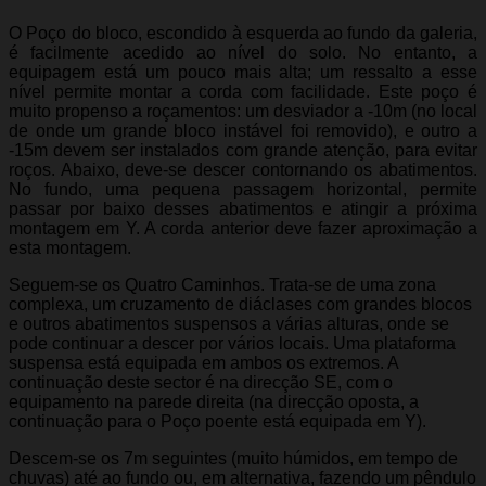
O Poço do bloco, escondido à esquerda ao fundo da galeria,
é facilmente acedido ao nível do solo. No entanto, a
equipagem está um pouco mais alta; um ressalto a esse
nível permite montar a corda com facilidade. Este poço é
muito propenso a roçamentos: um desviador a -10m (no local
de onde um grande bloco instável foi removido), e outro a
-15m devem ser instalados com grande atenção, para evitar
roços. Abaixo, deve-se descer contornando os abatimentos.
No fundo, uma pequena passagem horizontal, permite
passar por baixo desses abatimentos e atingir a próxima
montagem em Y. A corda anterior deve fazer aproximação a
esta montagem.
Seguem-se os Quatro Caminhos. Trata-se de uma zona
complexa, um cruzamento de diáclases com grandes blocos
e outros abatimentos suspensos a várias alturas, onde se
pode continuar a descer por vários locais. Uma plataforma
suspensa está equipada em ambos os extremos. A
continuação deste sector é na direcção SE, com o
equipamento na parede direita (na direcção oposta, a
continuação para o Poço poente está equipada em Y).
Descem-se os 7m seguintes (muito húmidos, em tempo de
chuvas) até ao fundo ou, em alternativa, fazendo um pêndulo