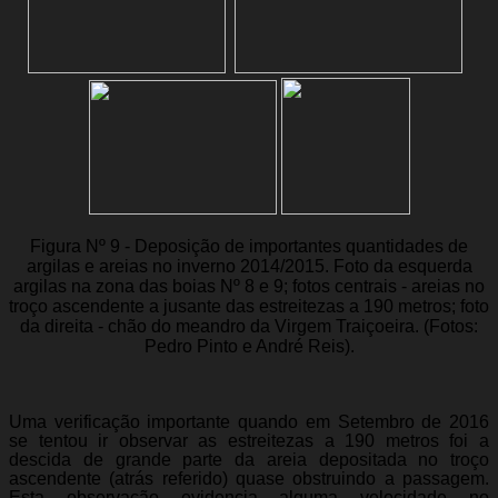
Figura Nº 9 - Deposição de importantes quantidades de
argilas e areias no inverno 2014/2015. Foto da esquerda
argilas na zona das boias Nº 8 e 9; fotos centrais - areias no
troço ascendente a jusante das estreitezas a 190 metros; foto
da direita - chão do meandro da Virgem Traiçoeira. (Fotos:
Pedro Pinto e André Reis).
Uma verificação importante quando em Setembro de 2016
se tentou ir observar as estreitezas a 190 metros foi a
descida de grande parte da areia depositada no troço
ascendente (atrás referido) quase obstruindo a passagem.
Esta observação evidencia alguma velocidade no