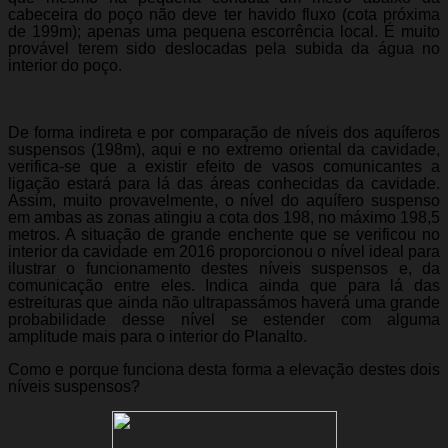
cabeceira do poço não deve ter havido fluxo (cota próxima
de 199m); apenas uma pequena escorrência local. É muito
provável terem sido deslocadas pela subida da água no
interior do poço.
De forma indireta e por comparação de níveis dos aquíferos
suspensos (198m), aqui e no extremo oriental da cavidade,
verifica-se que a existir efeito de vasos comunicantes a
ligação estará para lá das áreas conhecidas da cavidade.
Assim, muito provavelmente, o nível do aquífero suspenso
em ambas as zonas atingiu a cota dos 198, no máximo 198,5
metros. A situação de grande enchente que se verificou no
interior da cavidade em 2016 proporcionou o nível ideal para
ilustrar o funcionamento destes níveis suspensos e, da
comunicação entre eles. Indica ainda que para lá das
estreituras que ainda não ultrapassámos haverá uma grande
probabilidade desse nível se estender com alguma
amplitude mais para o interior do Planalto.
Como e porque funciona desta forma a elevação destes dois
níveis suspensos?