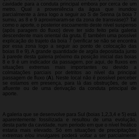
cavidade para a conduta principal embora por cerca de um
metro. Qual a proveniência da água que inundou
parcialmente a área logo a seguir ao S de Senna (a boia 7
sumiu, as 8 e 9 aproximaram-se da zona de transvase)? Tal
como o aporte, o posterior escoamento deste nível suspenso
(após paragem do fluxo) deve ter sido feito pela galeria
descendente mais oriental da gruta. É também uma possível
explicação do trajeto da boia 7 (verificar se não se encontra
por essa zona logo a seguir ao ponto de colocação das
boias 8 e 9). A grande quantidade de argila depositada junto
à parede desta galeria próximo da posição inicial das boias
8 e 9 é um indicador da passagem, por aqui, de fluxos em
situações extremas mais importantes ou devido a
colmatações parciais por detritos ao nível da principal
passagem de fluxo (
A
). Neste local não é possível perceber
se estamos em presença, para lá das obstruções, de um
afluente ou de uma derivação da conduta principal de
aporte.
A galeria que se desenvolve para Sul (boias 1,2,3,4 e 5) está
aparentemente fossilizada e resultou de uma evolução,
desta parte da cavidade, num período em que o nível freático
estaria mais elevado. Só em situações de precipitações
extremas e/ou invulgares poderá voltar a ser parcialmente