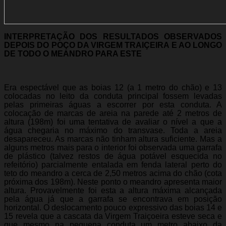
INTERPRETAÇÃO DOS RESULTADOS OBSERVADOS
DEPOIS DO POÇO DA VIRGEM TRAIÇEIRA E AO LONGO
DE TODO O MEANDRO PARA ESTE
Era espectável que as boias 12 (a 1 metro do chão) e 13
colocadas no leito da conduta principal fossem levadas
pelas primeiras águas a escorrer por esta conduta. A
colocação de marcas de areia na parede até 2 metros de
altura (198m) foi uma tentativa de avaliar o nível a que a
água chegaria no máximo do transvase. Toda a areia
desapareceu. As marcas não tinham altura suficiente. Mas a
alguns metros mais para o interior foi observada uma garrafa
de plástico (talvez restos de água potável esquecida no
refeitório) parcialmente entalada em fenda lateral perto do
teto do meandro a cerca de 2,50 metros acima do chão (cota
próxima dos 198m). Neste ponto o meandro apresenta maior
altura. Provavelmente foi esta a altura máxima alcançada
pela água já que a garrafa se encontrava em posição
horizontal. O deslocamento pouco expressivo das boias 14 e
15 revela que a cascata da Virgem Traiçoeira esteve seca e
que mesmo na pequena conduta um metro abaixo da