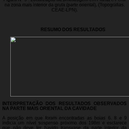
na zona mais interior da gruta (parte oriental). (Topografias.
CEAE-LPN).
RESUMO DOS RESULTADOS
INTERPRETAÇÃO DOS RESULTADOS OBSERVADOS
NA PARTE MAIS ORIENTAL DA CAVIDADE
A posição em que foram encontradas as boias 6, 8 e 9
indicia um nível suspenso próximo dos 198m e esclarece
que não deve ter havido transvase da parte interior da