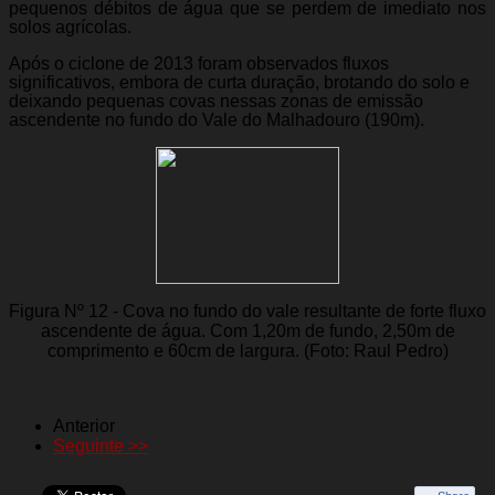
pequenos débitos de água que se perdem de imediato nos
solos agrícolas.
Após o ciclone de 2013 foram observados fluxos
significativos, embora de curta duração, brotando do solo e
deixando pequenas covas nessas zonas de emissão
ascendente no fundo do Vale do Malhadouro (190m).
Figura Nº 12 - Cova no fundo do vale resultante de forte fluxo
ascendente de água. Com 1,20m de fundo, 2,50m de
comprimento e 60cm de largura. (Foto: Raul Pedro)
Anterior
Seguinte >>