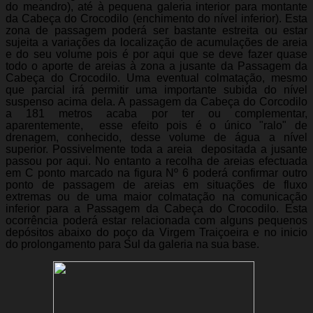
do meandro), até à pequena galeria interior para montante
da Cabeça do Crocodilo (enchimento do nível inferior). Esta
zona de passagem poderá ser bastante estreita ou estar
sujeita a variações da localização de acumulações de areia
e do seu volume pois é por aqui que se deve fazer quase
todo o aporte de areias à zona a jusante da Passagem da
Cabeça do Crocodilo. Uma eventual colmatação, mesmo
que parcial irá permitir uma importante subida do nível
suspenso acima dela. A passagem da Cabeça do Corcodilo
a 181 metros acaba por ter ou complementar,
aparentemente, esse efeito pois é o único "ralo" de
drenagem, conhecido, desse volume de água a nível
superior. Possivelmente toda a areia depositada a jusante
passou por aqui. No entanto a recolha de areias efectuada
em C ponto marcado na figura Nº 6 poderá confirmar outro
ponto de passagem de areias em situações de fluxo
extremas ou de uma maior colmatação na comunicação
inferior para a Passagem da Cabeça do Crocodilo. Esta
ocorrência poderá estar relacionada com alguns pequenos
depósitos abaixo do poço da Virgem Traiçoeira e no inicio
do prolongamento para Sul da galeria na sua base.