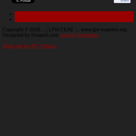
Share
< Anterior
Seguinte >
Copyright © 2026. ..:: LPN-CEAE ::.. www.lpn-espeleo.org.
Designed by Shape5.com
Joomla Templates
Show me the PC Version