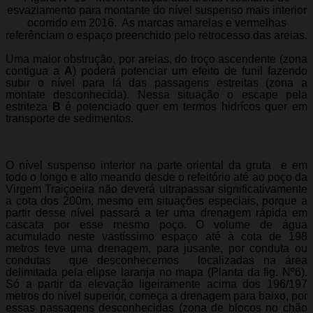
esvaziamento para montante do nível suspenso mais interior
ocorrido em 2016. As marcas amarelas e vermelhas
referênciam o espaço preenchido pelo retrocesso das areias.
Uma maior obstrução, por areias, do troço ascendente (zona
contigua a
A
) poderá potenciar um efeito de funil fazendo
subir o nível para lá das passagens estreitas (zona a
montate desconhecida). Nessa situação o escape pela
estriteza
B
é potenciado quer em termos hidrícos quer em
transporte de sedimentos.
O nível suspenso interior na parte oriental da gruta e em
todo o longo e alto meando desde o refeitório até ao poço da
Virgem Traiçoeira não deverá ultrapassar significativamente
a cota dos 200m, mesmo em situações especiais, porque a
partir desse nível passará a ter uma drenagem rápida em
cascata por esse mesmo poço. O volume de água
acumulado neste vastíssimo espaço até à cota de 198
metros teve uma drenagem, para jusante, por conduta ou
condutas que desconhecemos localizadas na área
delimitada pela elipse laranja no mapa (Planta da fig. Nº6).
Só a partir da elevação ligeiramente acima dos 196/197
metros do nível superior, começa a drenagem para baixo, por
essas passagens desconhecidas (zona de blocos no chão