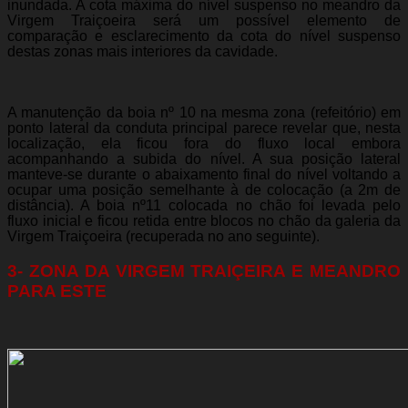
inundada. A cota máxima do nível suspenso no meandro da
Virgem Traiçoeira será um possível elemento de
comparação e esclarecimento da cota do nível suspenso
destas zonas mais interiores da cavidade.
A manutenção da boia nº 10 na mesma zona (refeitório) em
ponto lateral da conduta principal parece revelar que, nesta
localização, ela ficou fora do fluxo local embora
acompanhando a subida do nível. A sua posição lateral
manteve-se durante o abaixamento final do nível voltando a
ocupar uma posição semelhante à de colocação (a 2m de
distância). A boia nº11 colocada no chão foi levada pelo
fluxo inicial e ficou retida entre blocos no chão da galeria da
Virgem Traiçoeira (recuperada no ano seguinte).
3- ZONA DA VIRGEM TRAIÇEIRA E MEANDRO
PARA ESTE