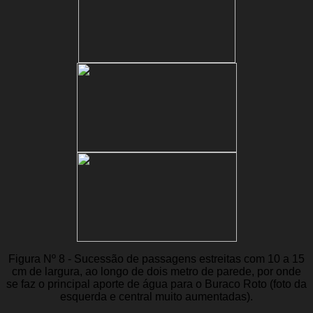
Figura Nº 8 - Sucessão de passagens estreitas com 10 a 15
cm de largura, ao longo de dois metro de parede, por onde
se faz o principal aporte de água para o Buraco Roto (foto da
esquerda e central muito aumentadas).