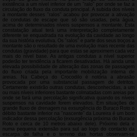
existência a um nível inferior de um "ralo" por onde se faz a
circulação do fluxo da conduta principal. A subida dos níveis
a montante desses "ralos" acabou por provocar a ativação
de condutas de escape que só são usadas, pela água,
acima de determinados níveis suspensos a montante. Esta
constatação atual terá uma interpretação completamente
diferente se enquadrada na evolução da cavidade ao longo
da sua história evolutiva. Os "ralos" e parte dos seus troços a
montante são o resultado de uma evolução mais recente das
condutas (gravidade) para que estas se aproximem cada vez
mais do nível base. As antigas condutas a nível superior
poderão ter tendência a ficarem desativadas. Há ainda uma
elevada possibilidade de alteração das zonas de passagem
do fluxo criada pela importante mobilização interna de
areias. Na Cabeça do Crocodilo é notória a abrasão
provocada por uma substancial passagem de detritos.
Certamente existirão outras condutas, desconhecidas, a um
ou mais níveis inferiores bastante colmatadas com areias por
onde se fará uma percolação significativa quando os níveis
suspensos na cavidade forem elevados. Em situações de
grande fluxo de drenagem na exsurgência do Buraco Roto o
débito bastante inferior na "nascente" da Loureira é um bom
indicador dessa percolação (exsurgência próxima do Buraco
Roto e cerca de 10 metros abaixo dele). Próximo dela e
numa pequena extensão para sul ao logo do contacto da
escarpa de falha e o terreno das hortas observam-se