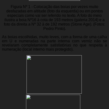
Figura Nº 1 - Colocação das boias por vezes muito
desfazadas em altitude (foto da esquerda) ou em pontos
especiais como vai ser referido no texto. A foto do meio
ilustra a boia Nº16 à cota de 193 metros (galeria 2014) e a
foto da direita a Nº 32 à de 192 metros (Stone Age). (Fotos:
Pedro Pinto).
As boias escolhidas, muito leves, com a forma de uma calha
em U e numeradas na parte interna com verniz não se
revelaram completamente satisfatórias no que respeita à
numeração (local interno mais protegido).