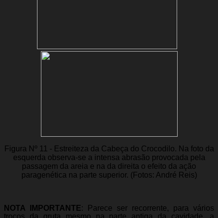
Figura Nº 11 - Estreiteza da Cabeça do Crocodilo. Na foto da
esquerda observa-se a intensa abrasão provocada pela
passagem da areia e na da direita o efeito da ação
paragenética na parte superior. (Fotos: André Reis)
NOTA IMPORTANTE
: Parece ser recorrente, para vários
troços da gruta mesmo na parte antiga da cavidade, a