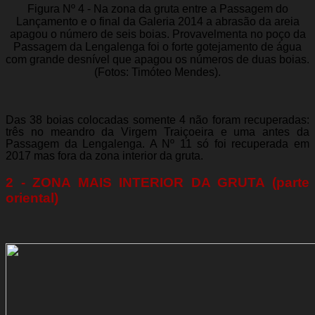
Figura Nº 4 - Na zona da gruta entre a Passagem do
Lançamento e o final da Galeria 2014 a abrasão da areia
apagou o número de seis boias. Provavelmenta no poço da
Passagem da Lengalenga foi o forte gotejamento de água
com grande desnível que apagou os números de duas boias.
(Fotos: Timóteo Mendes).
Das 38 boias colocadas somente 4 não foram recuperadas:
três no meandro da Virgem Traiçoeira e uma antes da
Passagem da Lengalenga. A Nº 11 só foi recuperada em
2017 mas fora da zona interior da gruta.
2 - ZONA MAIS INTERIOR DA GRUTA (parte
oriental)