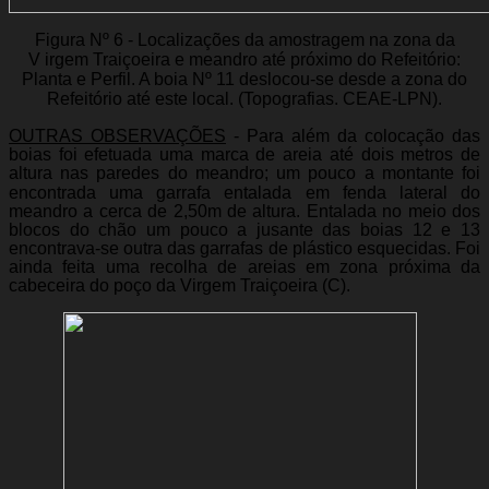
Figura Nº 6 - Localizações da amostragem na zona da
V irgem Traiçoeira e meandro até próximo do Refeitório:
Planta e Perfil. A boia Nº 11 deslocou-se desde a zona do
Refeitório até este local. (Topografias. CEAE-LPN).
OUTRAS OBSERVAÇÕES
- Para além da colocação das
boias foi efetuada uma marca de areia até dois metros de
altura nas paredes do meandro;
um pouco a montante
foi
encontrada uma garrafa entalada em fenda lateral do
meandro a cerca de 2,50m de altura. Entalada no meio dos
blocos do chão um pouco a jusante das boias 12 e 13
encontrava-se outra das garrafas de plástico esquecidas. Foi
ainda feita uma recolha de areias em zona próxima da
cabeceira do poço da Virgem Traiçoeira (C).