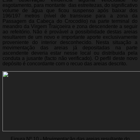
esgotamento, para montante das estreitezas, do significativo
volume de água que ficou suspenso após baixar dos
196/197 metros (nível de transvase para a zona da
Passagem da Cabeça do Crocodilo) na parte terminal do
meandro da Virgem Traiçoeira e zona descendente a seguir
ao refeitório. Não é provável a possibilidade destas areias
resultarem de um novo e importante aporte exclusivamente
proveniente do interior desconhecido. Nesta situação a
movimentação das areias já depositadas na parte
ascendente deveria estar nesse local ou distribuida pela
conduta a jusante (facto não verificado). O perfil deste novo
depósito é concordante com o recuo das areias descrito.
Figura Nº 10 - Movimentação das areias resultante do