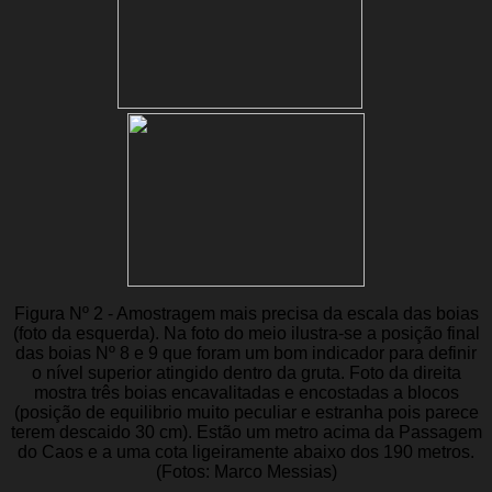
Figura Nº 2 - Amostragem mais precisa da escala das boias
(foto da esquerda). Na foto do meio ilustra-se a posição final
das boias Nº 8 e 9 que foram um bom indicador para definir
o nível superior atingido dentro da gruta. Foto da direita
mostra três boias encavalitadas e encostadas a blocos
(posição de equilibrio muito peculiar e estranha pois parece
terem descaido 30 cm).
Estão um metro acima da Passagem
do Caos e a uma cota ligeiramente abaixo dos 190 metros.
(Fotos: Marco Messias)