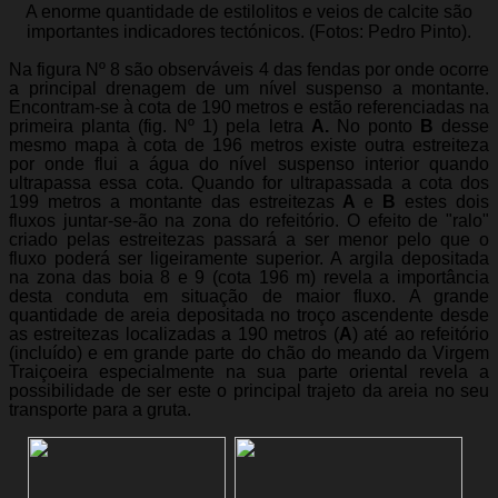
A enorme quantidade de estilolitos e veios de calcite são
importantes indicadores tectónicos. (Fotos: Pedro Pinto).
Na figura Nº 8 são observáveis 4 das fendas por onde ocorre
a principal drenagem de um nível suspenso a montante.
Encontram-se à cota de 190 metros e estão referenciadas na
primeira planta (fig. Nº 1) pela letra
A.
No ponto
B
desse
mesmo mapa à cota de 196 metros existe outra estreiteza
por onde flui a água do nível suspenso interior quando
ultrapassa essa cota. Quando for ultrapassada a cota dos
199 metros a montante das estreitezas
A
e
B
estes dois
fluxos juntar-se-ão na zona do refeitório. O efeito de "ralo"
criado pelas estreitezas passará a ser menor pelo que o
fluxo poderá ser ligeiramente superior. A argila depositada
na zona das boia 8 e 9 (cota 196 m) revela a importância
desta conduta em situação de maior fluxo. A grande
quantidade de areia depositada no troço ascendente desde
as estreitezas localizadas a 190 metros (
A
) até ao refeitório
(incluído) e em grande parte do chão do meando da Virgem
Traiçoeira especialmente na sua parte oriental revela a
possibilidade de ser este o principal trajeto da areia no seu
transporte para a gruta.