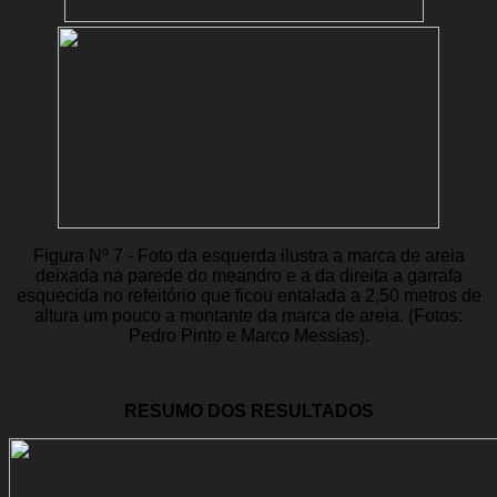
Figura Nº 7 - Foto da esquerda ilustra a marca de areia
deixada na parede do meandro e a da direita a garrafa
esquecida no refeitório que ficou entalada a 2,50 metros de
altura um pouco a montante da marca de areia. (Fotos:
Pedro Pinto e Marco Messias).
RESUMO DOS RESULTADOS