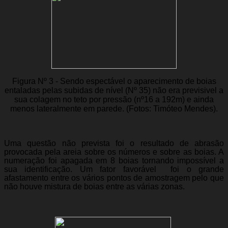
Figura Nº 3 - Sendo espectável o aparecimento de boias
entaladas pelas subidas de nível (Nº 35) não era previsivel a
sua colagem no teto por pressão (nº16 a 192m) e ainda
menos lateralmente em parede. (Fotos: Timóteo Mendes).
Uma questão não prevista foi o resultado de abrasão
provocada pela areia sobre os números e sobre as boias. A
numeração foi apagada em 8 boias tornando impossível a
sua identificação. Um fator favorável foi o grande
afastamento entre os vários pontos de amostragem pelo que
não houve mistura de boias entre as várias zonas
.