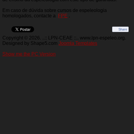
Em caso de dúvida sobre cursos de espeleologia
homologados, contacte a
FPE
.
Share
Copyright © 2026. ..:: LPN-CEAE ::.. www.lpn-espeleo.org.
Designed by Shape5.com
Joomla Templates
Show me the PC Version