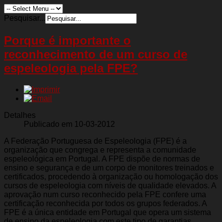
Pesquisar...
Porque é importante o
reconhecimento de um curso de
espeleologia pela FPE?
Detalhes
Publicado em 10-03-2012
A Federação Portuguesa de Espeleologia (FPE) é a
organização que congrega e representa a comunidade
espeleológica em Portugal. A FPE dispõe de normas de
ensino e segurança e de um corpo de monitores treinados e
certificados, procedendo à organização ou homologação dos
cursos de espeleologia com níveis de qualidade elevados. A
aprovação num curso reconhecido pela FPE confere uma
certificação reconhecida por todos os grupos federados. A
FPE é a única entidade em Portugal que opera um sistema
de ensino da espeleologia com este tipo de garantias.