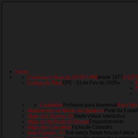
Home
Curriculum Vitae do CEAE-LPN
desde 1977
O CE
Código de Ética
FPE - 13 de Fev de 2005
E
E
Cavidades
Ficheiros para download
Para Alé
Abatimentos no Monte da Queijeira
Porto da Espad
Algar das Gralhas VII
Visita Virtual Interactiva
Algar da Malhada de Dentro
Enquadramento
Algar dos Carvalhos
Ficha de Cadastro
Auto Estrada - A1
Sub-lanço Torres Novas-Fátima 