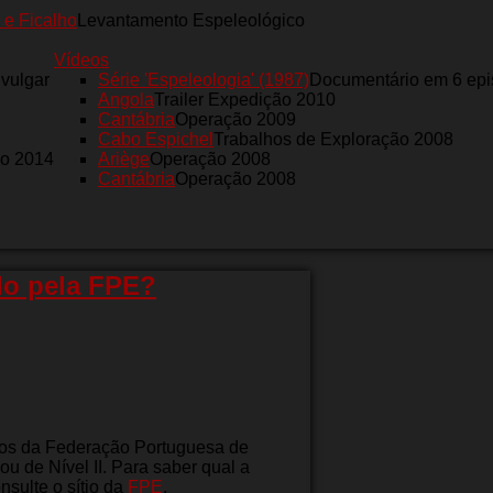
 e Ficalho
Levantamento Espeleológico
Vídeos
nvulgar
Série 'Espeleologia' (1987)
Documentário em 6 epi
Angola
Trailer Expedição 2010
Cantábria
Operação 2009
Cabo Espichel
Trabalhos de Exploração 2008
ro 2014
Ariège
Operação 2008
Cantábria
Operação 2008
do pela FPE?
os da Federação Portuguesa de
u de Nível II. Para saber qual a
sulte o sítio da
FPE
.