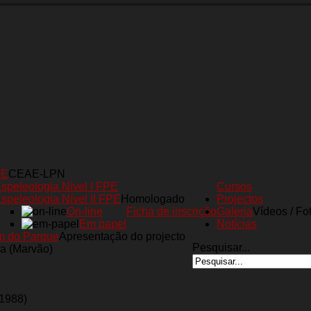
AE
CEAE-LPN
speleologia Nível I FPE
Cursos
speleologia Nível II FPE
Homologado
Projectos
On-line
Ficha de inscrição
Galeria
Vídeos / Fo
Em papel
Notícias
m do Parque
Apresentação do projecto
Pesquisar...
a (Marvão)
(1988)