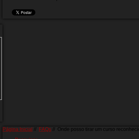
Página Inicial
//
FAQs
//
Onde posso tirar um curso reconhec