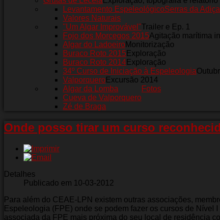
Grutas de Leceia
Exploração, topografia e relatório
Levantamento Espeleológico
Serras da Adiça
Valores Naturais
"Um Algar Improvável"
Trailer e Ep. 1
Fojo dos Morcegos 2015
Agitação marítima i
Algar do Ladoeiro
Monitorização
Buraco Roto 2015
Exploração
Buraco Roto 2014
Exploração
34º Curso de Iniciação à Espeleologia
Outub
Valporquero
Excursão 2014
Algar da Lomba
Fotos
Cueva de Valporquero
Zé de Braga
Onde posso tirar um curso reconheci
Detalhes
Publicado em 10-03-2012
Para além do CEAE-LPN existem outras associações, membr
Espeleologia (FPE) onde se podem fazer os cursos de Nível I o
associada da FPE mais próxima do seu local de residência con