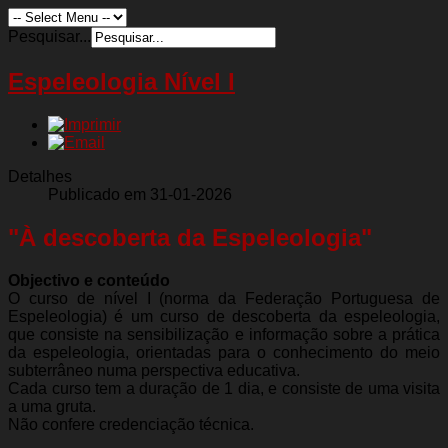
Pesquisar...
Espeleologia Nível I
Detalhes
Publicado em 31-01-2026
"À descoberta da Espeleologia"
Objectivo e conteúdo
O curso de nível I (norma da Federação Portuguesa de
Espeleologia) é um curso de descoberta da espeleologia,
que consiste na sensibilização e informação sobre a prática
da espeleologia, orientadas para o conhecimento do meio
subterrâneo numa perspectiva educativa.
Cada curso tem a duração de 1 dia, e consiste de uma visita
a uma gruta.
Não confere credenciação técnica.