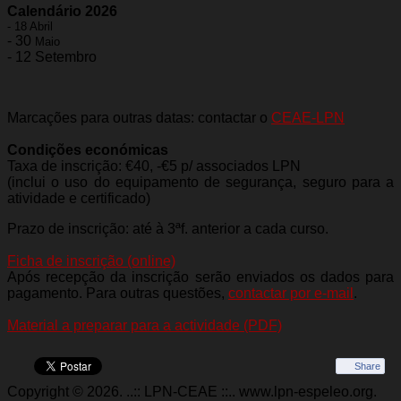
Calendário 2026
- 18 Abril
- ⁠30
Maio
- ⁠12 Setembro
Marcações para outras datas: contactar o
CEAE-LPN
Condições económicas
Taxa de inscrição: €40, -€5 p/ associados LPN
(inclui o uso do equipamento de segurança, seguro para a
atividade e certificado)
Prazo de inscrição: até à 3ªf. anterior a cada curso.
Ficha de inscrição (online)
Após recepção da inscrição serão enviados os dados para
pagamento. Para outras questões,
contactar por e-mail
.
Material a preparar para a actividade (PDF)
Share
Copyright © 2026. ..:: LPN-CEAE ::.. www.lpn-espeleo.org.