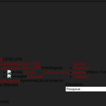
AE
CEAE-LPN
speleologia Nível I FPE
Cursos
speleologia Nível II FPE
Homologado
Projectos
On-line
Ficha de inscrição
Galeria
Vídeos / Fo
Em papel
Notícias
m do Parque
Apresentação do projecto
Pesquisar...
a (Marvão)
(1988)