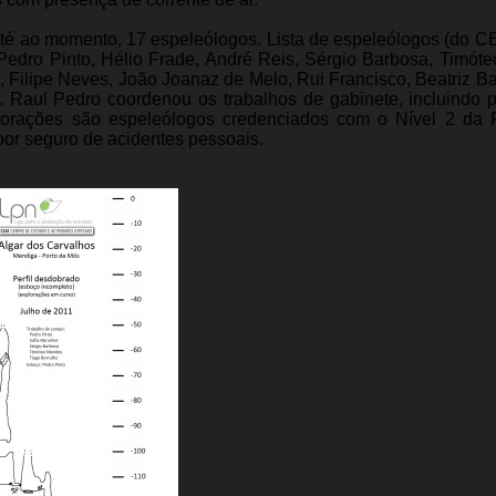
até ao momento, 17 espeleólogos. Lista de espeleólogos (do C
 Pedro Pinto, Hélio Frade, André Reis, Sérgio Barbosa, Timót
o, Filipe Neves, João Joanaz de Melo, Rui Francisco, Beatriz B
 Raul Pedro coordenou os trabalhos de gabinete, incluindo 
plorações são espeleólogos credenciados com o Nível 2 da
por seguro de acidentes pessoais.