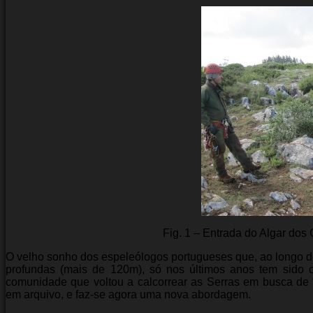
Fig. 1 – Entrada do Algar dos
O velho sonho dos espeleólogos portugueses que, ao longo d
profundas (mais de 120m), só nos últimos anos tem sido
comunidade que voltou a calcorrear as Serras em busca de
em arquivo, e faz-se agora uma nova abordagem.