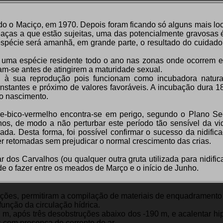
 o Maciço, em 1970. Depois foram ficando só alguns mais loc
eaças a que estão sujeitas, uma das potencialmente gravosas 
 espécie será amanhã, em grande parte, o resultado do cuidado
 uma espécie residente todo o ano nas zonas onde ocorrem e
mam-se antes de atingirem a maturidade sexual.
l à sua reprodução pois funcionam como incubadora natur
nstantes e próximo de valores favoráveis. A incubação dura 18
 o nascimento.
de-bico-vermelho encontra-se em perigo, segundo o Plano Sec
os, de modo a não perturbar este período tão sensível da vi
ada. Desta forma, foi possível confirmar o sucesso da nidific
r retomadas sem prejudicar o normal crescimento das crias.
r dos Carvalhos (ou qualquer outra gruta utilizada para nidifi
de o fazer entre os meados de Março e o início de Junho.
ações, permitiram a compilação de materiais de enquadramento
unção da circulação hídrica.
 m, após três desobstruções abaixo dos ‑190 m, e acalentar hi
s com presença de corrente de ar.