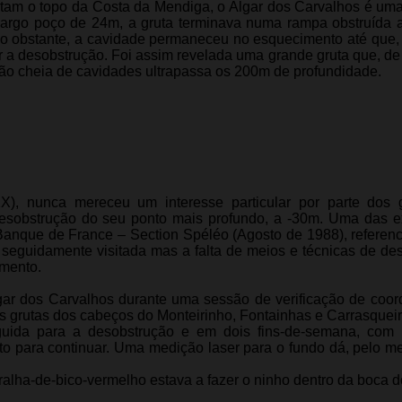
rtam o topo da Costa da Mendiga, o Algar dos Carvalhos é um
argo poço de 24m, a gruta terminava numa rampa obstruída 
ão obstante, a cavidade permaneceu no esquecimento até que
 a desobstrução. Foi assim revelada uma grande gruta que, d
ão cheia de cavidades ultrapassa os 200m de profundidade.
X), nunca mereceu um interesse particular por parte dos 
e desobstrução do seu ponto mais profundo, a ‑30m. Uma das 
 Banque de France – Section Spéléo (Agosto de 1988), referen
É seguidamente visitada mas a falta de meios e técnicas de de
imento.
ar dos Carvalhos durante uma sessão de verificação de coo
as grutas dos cabeços do Monteirinho, Fontainhas e Carrasqueir
eguida para a desobstrução e em dois fins-de-semana, com
to para continuar. Uma medição laser para o fundo dá, pelo m
ralha-de-bico-vermelho estava a fazer o ninho dentro da boca do