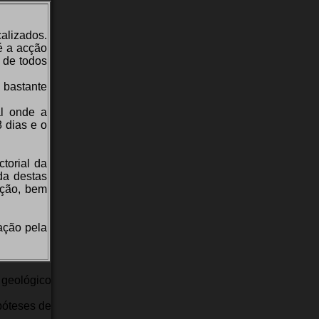
alizados.
é a acção
 de todos
 bastante
al onde a
 dias e o
torial da
da destas
ação, bem
cação pela
 geológico
póteses de