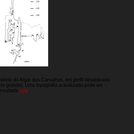
ompleto do Algar dos Carvalhos, em perfil desdobrado
ho grande). Uma topografia actualizada pode ser
nsultada
aqui
.