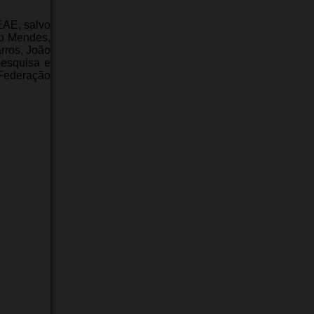
EAE, salvo
eo Mendes,
arros, João
pesquisa e
 Federação