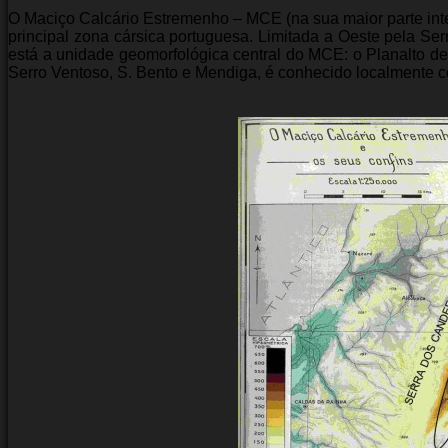
O Maciço Calcário Estremenho – MCE (na sua maior parte int
principal zona cársica portuguesa. Limitada a Oeste pela Se
está a unidade geomorfológica central do MCE: o Planalto de 
Serro Ventoso, S. Bento e Mendiga, é conhecido localmente c