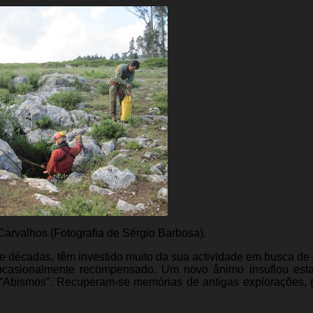
 Carvalhos (Fotografia de Sérgio Barbosa).
e décadas, têm investido muito da sua actividade em busca de
 ocasionalmente recompensado. Um novo ânimo insuflou est
 “Abismos”. Recuperam-se memórias de antigas explorações,