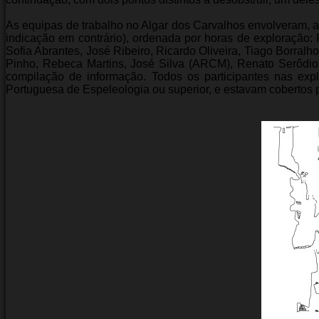
As equipas de trabalho no Algar dos Carvalhos envolveram, 
indicação em contrário), ordenada por horas de exploração:
Sofia Abrantes, José Ribeiro, Ricardo Oliveira, Tiago Borralh
Pinho, Rebeca Martins, José Silva (ARCM), Renato Serôdio.
compilação de informação. Todos os participantes nas ex
Portuguesa de Espeleologia ou superior, e estavam cobertos 