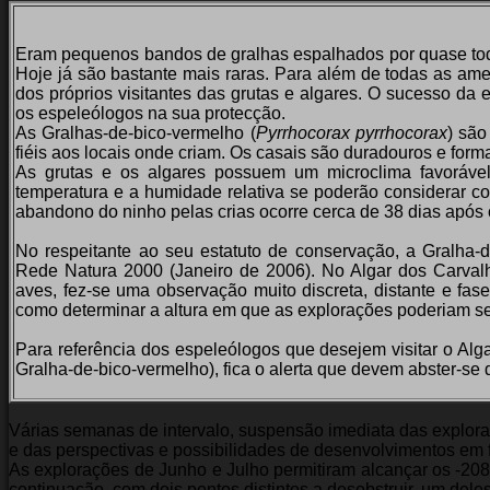
Eram pequenos bandos de gralhas espalhados por quase todo
Hoje já são bastante mais raras. Para além de todas as am
dos próprios visitantes das grutas e algares. O sucesso da
os espeleólogos na sua protecção.
As Gralhas-de-bico-vermelho (
Pyrrhocorax pyrrhocorax
) são
fiéis aos locais onde criam. Os casais são duradouros e for
As grutas e os algares possuem um microclima favoráve
temperatura e a humidade relativa se poderão considerar co
abandono do ninho pelas crias ocorre cerca de 38 dias após
No respeitante ao seu estatuto de conservação, a Gralha-
Rede Natura 2000 (Janeiro de 2006). No Algar dos Carvalh
aves, fez-se uma observação muito discreta, distante e fase
como determinar a altura em que as explorações poderiam se
Para referência dos espeleólogos que desejem visitar o Alga
Gralha-de-bico-vermelho), fica o alerta que devem abster-se 
Várias semanas de intervalo, suspensão imediata das explor
e das perspectivas e possibilidades de desenvolvimentos em f
As explorações de Junho e Julho permitiram alcançar os ‑208
continuação, com dois pontos distintos a desobstruir, um dele