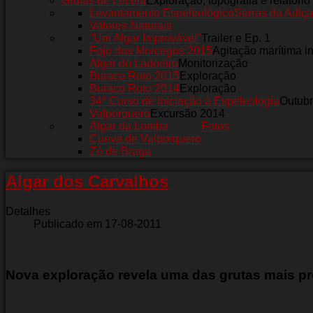
Grutas de Leceia
Exploração, topografia e relatório
Levantamento Espeleológico
Serras da Adiça
Valores Naturais
"Um Algar Improvável"
Trailer e Ep. 1
Fojo dos Morcegos 2015
Agitação marítima i
Algar do Ladoeiro
Monitorização
Buraco Roto 2015
Exploração
Buraco Roto 2014
Exploração
34º Curso de Iniciação à Espeleologia
Outub
Valporquero
Excursão 2014
Algar da Lomba
Fotos
Cueva de Valporquero
Zé de Braga
Algar dos Carvalhos
Detalhes
Publicado em 17-08-2011
Nova exploração revela uma das grutas mais pr