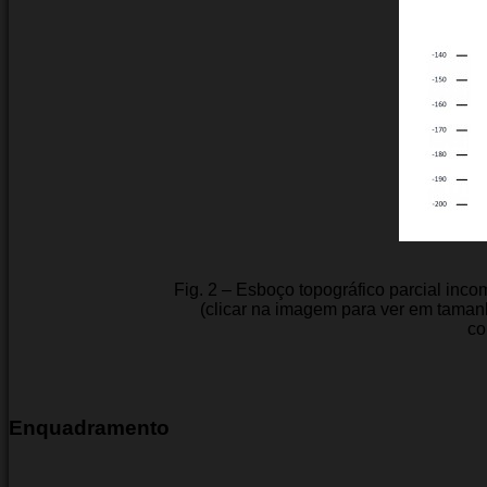
Fig. 2 – Esboço topográfico parcial inc
(clicar na imagem para ver em taman
co
Enquadramento