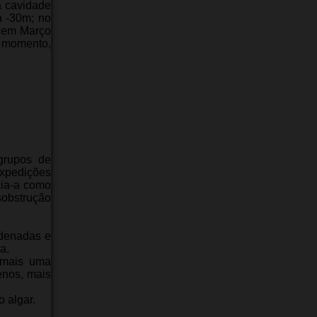
a cavidade
a ‑30m; no
, em Março
e momento,
grupos de
expedições
cia-a como
sobstrução
rdenadas e
a.
 mais uma
enos, mais
 algar.