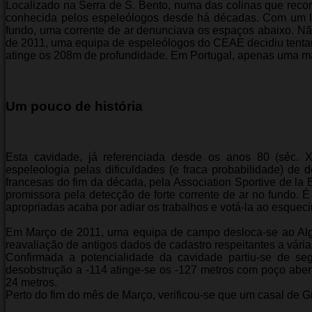
Localizado na Serra de S. Bento, numa das colinas que reco
conhecida pelos espeleólogos desde há décadas. Com um l
fundo, uma corrente de ar denunciava os espaços abaixo. N
de 2011, uma equipa de espeleólogos do CEAE decidiu tentar
atinge os 208m de profundidade. Em Portugal, apenas uma m
Um pouco de história
Esta cavidade, já referenciada desde os anos 80 (séc. X
espeleologia pelas dificuldades (e fraca probabilidade) d
francesas do fim da década, pela Association Sportive de la
promissora pela detecção de forte corrente de ar no fundo. 
apropriadas acaba por adiar os trabalhos e votá-la ao esquec
Em Março de 2011, uma equipa de campo desloca-se ao Alg
reavaliação de antigos dados de cadastro respeitantes a vári
Confirmada a potencialidade da cavidade partiu-se de s
desobstrução a ‑114 atinge-se os ‑127 metros com poço aber
24 metros.
Perto do fim do mês de Março, verificou-se que um casal de G