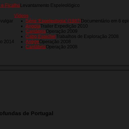
 e Ficalho
Levantamento Espeleológico
Vídeos
nvulgar
Série 'Espeleologia' (1987)
Documentário em 6 epi
Angola
Trailer Expedição 2010
Cantábria
Operação 2009
Cabo Espichel
Trabalhos de Exploração 2008
ro 2014
Ariège
Operação 2008
Cantábria
Operação 2008
ofundas de Portugal