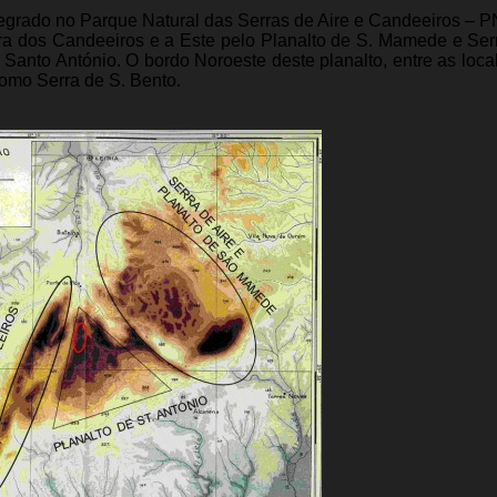
egrado no Parque Natural das Serras de Aire e Candeeiros – 
rra dos Candeeiros e a Este pelo Planalto de S. Mamede e Serr
Santo António. O bordo Noroeste deste planalto, entre as loca
omo Serra de S. Bento.