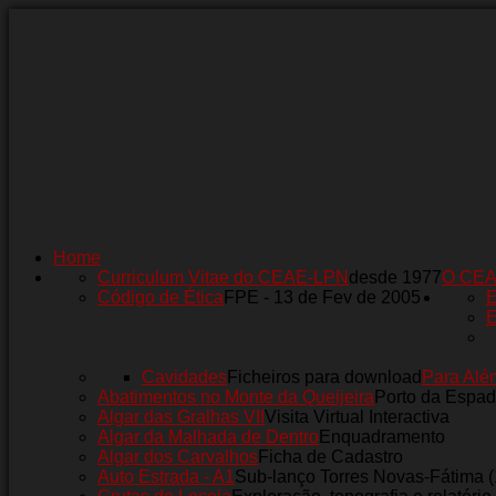
Home
Curriculum Vitae do CEAE-LPN
desde 1977
O CE
Código de Ética
FPE - 13 de Fev de 2005
E
E
Cavidades
Ficheiros para download
Para Alé
Abatimentos no Monte da Queijeira
Porto da Espad
Algar das Gralhas VII
Visita Virtual Interactiva
Algar da Malhada de Dentro
Enquadramento
Algar dos Carvalhos
Ficha de Cadastro
Auto Estrada - A1
Sub-lanço Torres Novas-Fátima 