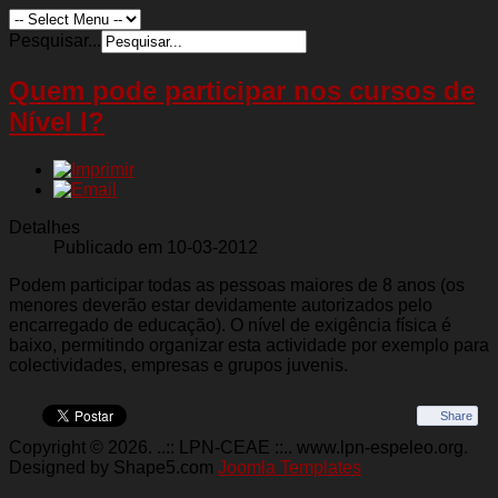
Pesquisar...
Quem pode participar nos cursos de
Nível I?
Detalhes
Publicado em 10-03-2012
Podem participar todas as pessoas maiores de 8 anos (os
menores deverão estar devidamente autorizados pelo
encarregado de educação). O nível de exigência física é
baixo, permitindo organizar esta actividade por exemplo para
colectividades, empresas e grupos juvenis.
Share
Copyright © 2026. ..:: LPN-CEAE ::.. www.lpn-espeleo.org.
Designed by Shape5.com
Joomla Templates