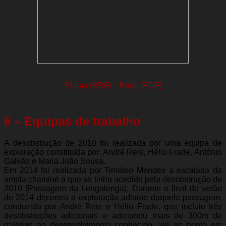
Planta (PDF)
Perfil (PDF)
6 – Equipas de trabalho
A desobstrução de 2010 foi realizada por uma equipa de
exploração constituída por: André Reis, Hélio Frade, António
Galvão e Maria João Sousa.
Em 2014 foi realizada por Timóteo Mendes a escalada da
ampla chaminé a que se tinha acedido pela desobstrução de
2010 (Passagem da Lengalenga). Durante o final do verão
de 2014 decorreu a exploração adiante daquela passagem,
conduzida por André Reis e Hélio Frade, que incluiu três
desobstruções adicionais e adicionou mais de 300m de
galerias ao desenvolvimento conhecido, até ao ponto em