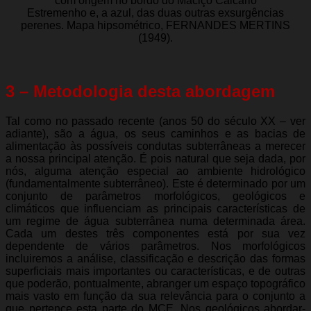
com origem no bordo do Maciço Calcário
Estremenho e, a azul, das duas outras exsurgências
perenes. Mapa hipsométrico, FERNANDES MERTINS
(1949).
3 – Metodologia desta abordagem
Tal como no passado recente (anos 50 do século XX – ver
adiante), são a água, os seus caminhos e as bacias de
alimentação às possíveis condutas subterrâneas a merecer
a nossa principal atenção. É pois natural que seja dada, por
nós, alguma atenção especial ao ambiente hidrológico
(fundamentalmente subterrâneo). Este é determinado por um
conjunto de parâmetros morfológicos, geológicos e
climáticos que influenciam as principais características de
um regime de água subterrânea numa determinada área.
Cada um destes três componentes está por sua vez
dependente de vários parâmetros. Nos morfológicos
incluiremos a análise, classificação e descrição das formas
superficiais mais importantes ou características, e de outras
que poderão, pontualmente, abranger um espaço topográfico
mais vasto em função da sua relevância para o conjunto a
que pertence esta parte do MCE. Nos geológicos abordar-