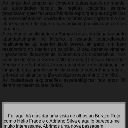
Ao longo dos tempos, tal como em outras partes do mundo,
as autoridades locais de regiões calcárias sempre
procuraram obter recursos hídricos explorando exsurgências
ou reservatórios em cavidades naturais para captarem o seu
abastecimento de água o mais próximo possível dos centros
urbanos.
A excelente localização do Buraco Roto, com água brotando
abundantemente no Inverno, e estando sobre-elevado
relativamente ao exterior fazia prever, ali perto, um bom
reservatório no interior do calcário. O seu desenvolvimento
ligeiramente descendente avolumava as expectativas. Nos
anos 50 do século XX foi realizada pela Direcção-Geral dos
Serviços de Urbanização uma importante desobstrução ao
longo de uma grande parte da conduta subterrânea natural,
a fim de se alcançar o tão desejado reservatório. Em vão.
As posteriores explorações espeleológicas nos anos 80
deram os mesmos resultados.
"- Fui aqui há dias dar uma vista de olhos ao Buraco Roto
com o Hélio Frade e o Adriano Silva e aquilo pareceu-me
muito interessante. Abrimos uma nova passagem