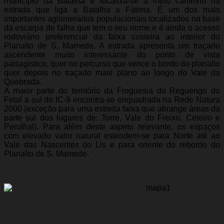
município da Batalha e localiza-se a meio caminho na
estrada que liga a Batalha a Fátima. É um dos mais
importantes aglomerados populacionais localizados na base
da escarpa de falha que tem o seu nome e é ainda o acesso
rodoviário preferencial da faixa costeira ao interior do
Planalto de S. Mamede. A estrada apresenta um traçado
ascendente muito interessante do ponto de vista
paisagístico, quer no percurso que vence o bordo do planalto
quer depois no traçado mais plano ao longo do Vale da
Quebrada.
A maior parte do território da Freguesia do Reguengo do
Fetal a sul do IC-9 encontra-se enquadrada na Rede Natura
2000 (exceção para uma estreita faixa que abrange áreas da
parte sul dos lugares de: Torre, Vale do Freixo, Celeiro e
Perulhal). Para além deste aspeto relevante, os espaços
com elevado valor natural estendem-se para Norte até ao
Vale das Nascentes do Lis e para oriente do rebordo do
Planalto de S. Mamede.