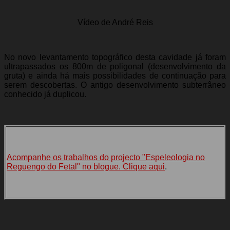
Vídeo de André Reis
No novo levantamento topográfico desta cavidade já foram
ultrapassados os 800m de poligonal (desenvolvimento da
gruta) e ainda há mais possibilidades de continuação para
serem descobertas. O antigo desenvolvimento subterrâneo
conhecido já duplicou.
Acompanhe os trabalhos do projecto "Espeleologia no
Reguengo do Fetal" no blogue. Clique aqui
.