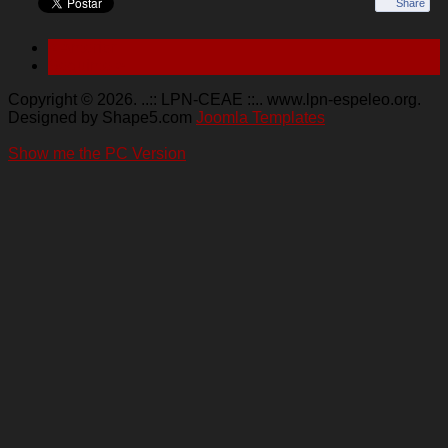
Share
< Anterior
Seguinte >
Copyright © 2026. ..:: LPN-CEAE ::.. www.lpn-espeleo.org.
Designed by Shape5.com
Joomla Templates
Show me the PC Version