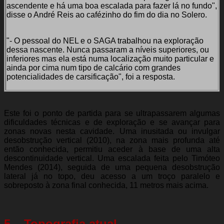
ascendente e há uma boa escalada para fazer lá no fundo",
disse o André Reis ao cafézinho do fim do dia no Solero.
"- O pessoal do NEL e o SAGA trabalhou na exploração
dessa nascente. Nunca passaram a níveis superiores, ou
inferiores mas ela está numa localização muito particular e
ainda por cima num tipo de calcário com grandes
potencialidades de carsificação", foi a resposta.
Este foi o ponto de partida para se ultrapassarem algumas
dificuldades técnicas e de exploração e se avançar para
zonas novas nesta cavidade. Uma inusitada ou invulgar
desobstrução vertical (2010), na zona mais profunda até
então conhecida, permitiu aceder à base de uma alta
descontinuidade vertical. Uma escalada feita pelo Timóteo
Mendes (2014), seguida de uma pequena desobstrução
lateral já no topo, deu acesso a um troço paralelo e
sobreposto à zona final conhecida, 11 metros mais acima.
5 – Topografia atual