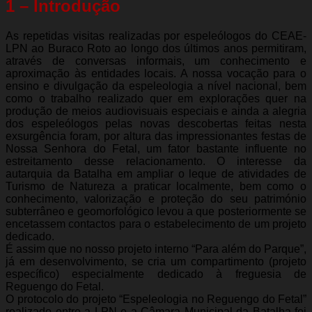
1 – Introdução
As repetidas visitas realizadas por espeleólogos do CEAE-
LPN ao Buraco Roto ao longo dos últimos anos permitiram,
através de conversas informais, um conhecimento e
aproximação às entidades locais. A nossa vocação para o
ensino e divulgação da espeleologia a nível nacional, bem
como o trabalho realizado quer em explorações quer na
produção de meios audiovisuais especiais e ainda a alegria
dos espeleólogos pelas novas descobertas feitas nesta
exsurgência foram, por altura das impressionantes festas de
Nossa Senhora do Fetal, um fator bastante influente no
estreitamento desse relacionamento. O interesse da
autarquia da Batalha em ampliar o leque de atividades de
Turismo de Natureza a praticar localmente, bem como o
conhecimento, valorização e proteção do seu património
subterrâneo e geomorfológico levou a que posteriormente se
encetassem contactos para o estabelecimento de um projeto
dedicado.
É assim que no nosso projeto interno “Para além do Parque”,
já em desenvolvimento, se cria um compartimento (projeto
específico) especialmente dedicado à freguesia de
Reguengo do Fetal.
O protocolo do projeto “Espeleologia no Reguengo do Fetal”
realizado entre a LPN e a Câmara Municipal da Batalha foi